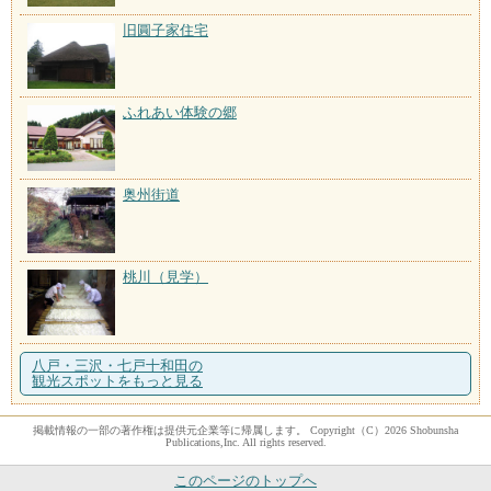
旧圓子家住宅
ふれあい体験の郷
奥州街道
桃川（見学）
八戸・三沢・七戸十和田の
観光スポットをもっと見る
掲載情報の一部の著作権は提供元企業等に帰属します。 Copyright（C）2026 Shobunsha
Publications,Inc. All rights reserved.
このページのトップへ