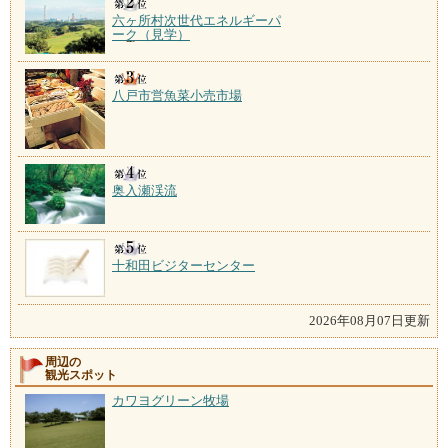
六ヶ所村次世代エネルギーパ
ーク（見学）
八戸市営魚菜小売市場
奥入瀬渓流
十和田ビジターセンター
2026年08月07日更新
周辺の
観光スポット
カワヨグリーン牧場