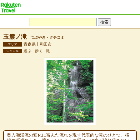
玉簾ノ滝
つぶやき・クチコミ
青森県十和田市
エリア
遊ぶ - 歩く - 滝
ジャンル
奥入瀬渓流の変化に富んだ流れを現す代表的な滝のひとつ。横