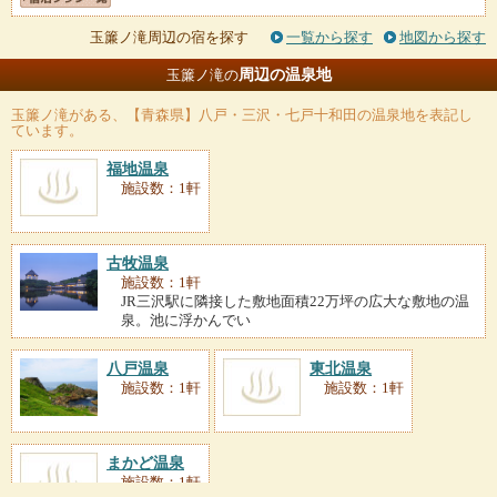
玉簾ノ滝周辺の宿を探す
一覧から探す
地図から探す
周辺の温泉地
玉簾ノ滝の
玉簾ノ滝
がある、【青森県】八戸・三沢・七戸十和田の温泉地を表記し
ています。
福地温泉
施設数：1軒
古牧温泉
施設数：1軒
JR三沢駅に隣接した敷地面積22万坪の広大な敷地の温
泉。池に浮かんでい
八戸温泉
東北温泉
施設数：1軒
施設数：1軒
まかど温泉
施設数：1軒