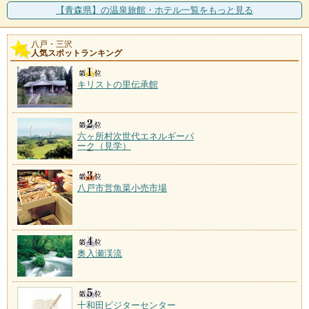
【青森県】の温泉旅館・ホテル一覧をもっと見る
八戸・三沢
人気スポットランキング
キリストの里伝承館
六ヶ所村次世代エネルギーパ
ーク（見学）
八戸市営魚菜小売市場
奥入瀬渓流
十和田ビジターセンター