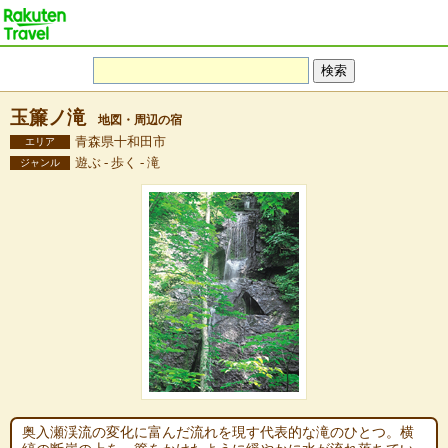
玉簾ノ滝
地図・周辺の宿
青森県十和田市
エリア
遊ぶ - 歩く - 滝
ジャンル
奥入瀬渓流の変化に富んだ流れを現す代表的な滝のひとつ。横