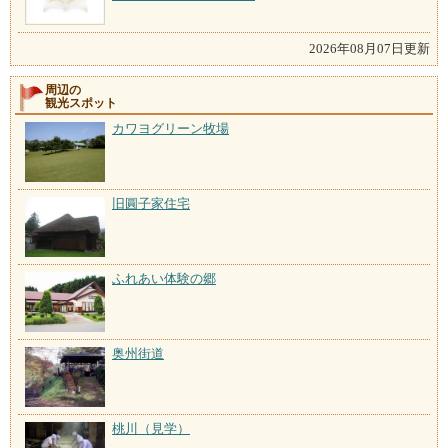
2026年08月07日更新
周辺の
観光スポット
カワヨグリーン牧場
旧圓子家住宅
ふれあい体験の郷
奥州街道
桃川（見学）