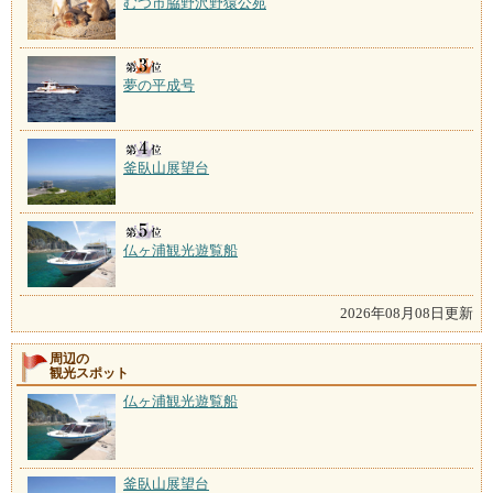
むつ市脇野沢野猿公苑
夢の平成号
釜臥山展望台
仏ヶ浦観光遊覧船
2026年08月08日更新
周辺の
観光スポット
仏ヶ浦観光遊覧船
釜臥山展望台