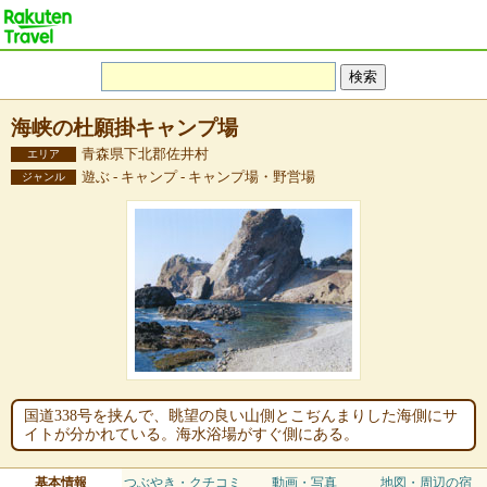
海峡の杜願掛キャンプ場
青森県下北郡佐井村
エリア
遊ぶ - キャンプ - キャンプ場・野営場
ジャンル
国道338号を挟んで、眺望の良い山側とこぢんまりした海側にサ
イトが分かれている。海水浴場がすぐ側にある。
基本情報
つぶやき・クチコミ
動画・写真
地図・周辺の宿