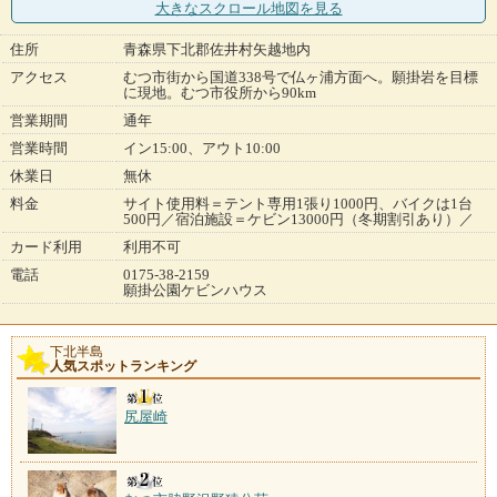
大きなスクロール地図
を見る
住所
青森県下北郡佐井村矢越地内
アクセス
むつ市街から国道338号で仏ヶ浦方面へ。願掛岩を目標
に現地。むつ市役所から90km
営業期間
通年
営業時間
イン15:00、アウト10:00
休業日
無休
料金
サイト使用料＝テント専用1張り1000円、バイクは1台
500円／宿泊施設＝ケビン13000円（冬期割引あり）／
カード利用
利用不可
電話
0175-38-2159
願掛公園ケビンハウス
下北半島
人気スポットランキング
尻屋崎