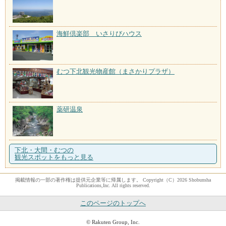
海鮮倶楽部 いさりびハウス
むつ下北観光物産館（まさかりプラザ）
薬研温泉
下北・大間・むつの
観光スポットをもっと見る
掲載情報の一部の著作権は提供元企業等に帰属します。 Copyright（C）2026 Shobunsha
Publications,Inc. All rights reserved.
このページのトップへ
© Rakuten Group, Inc.