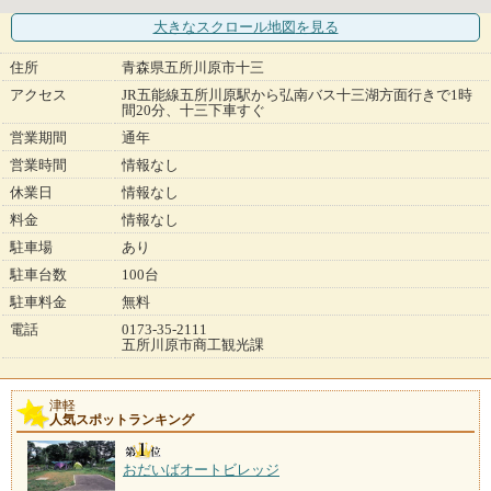
大きなスクロール地図
を見る
住所
青森県五所川原市十三
アクセス
JR五能線五所川原駅から弘南バス十三湖方面行きで1時
間20分、十三下車すぐ
営業期間
通年
営業時間
情報なし
休業日
情報なし
料金
情報なし
駐車場
あり
駐車台数
100台
駐車料金
無料
電話
0173-35-2111
五所川原市商工観光課
津軽
人気スポットランキング
おだいばオートビレッジ