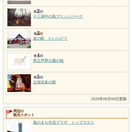
十三湖中の島ブリッジパーク
道の駅 たいらだて
県立芦野公園の桜
立佞武多の館
2026年08月08日更新
周辺の
観光スポット
風のまち交流プラザ トップマスト