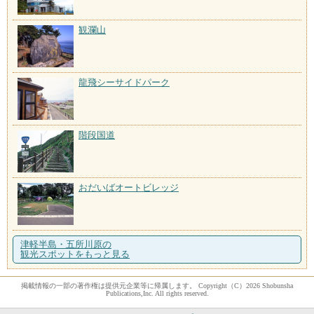
観瀾山
龍飛シーサイドパーク
階段国道
おだいばオートビレッジ
津軽半島・五所川原の
観光スポットをもっと見る
掲載情報の一部の著作権は提供元企業等に帰属します。 Copyright（C）2026 Shobunsha
Publications,Inc. All rights reserved.