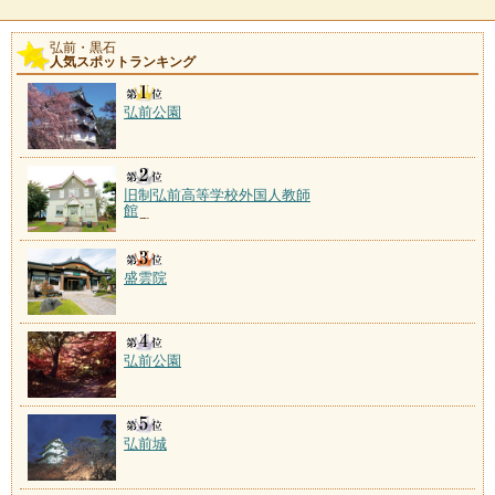
弘前・黒石
人気スポットランキング
弘前公園
旧制弘前高等学校外国人教師
館
盛雲院
弘前公園
弘前城