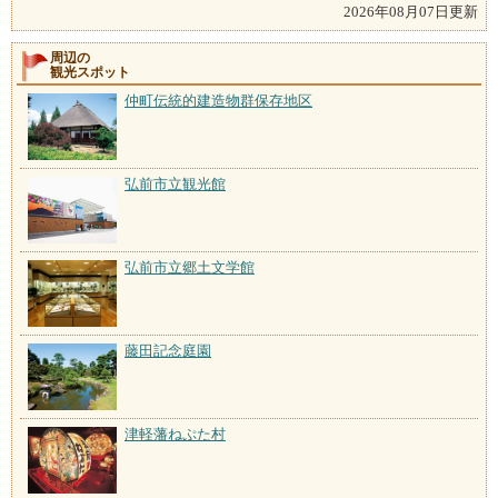
2026年08月07日更新
周辺の
観光スポット
仲町伝統的建造物群保存地区
弘前市立観光館
弘前市立郷土文学館
藤田記念庭園
津軽藩ねぷた村