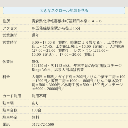
大きなスクロール地図
を見る
住所
青森県北津軽郡板柳町福野田本泉３４－６
アクセス
JR五能線板柳駅から徒歩15分
営業期間
通年
営業時間
9:00～17:00頃（閉館、時期により異なる）、工芸館売
店は～17:45、工芸館工房は～16:00（閉館）、入浴施設
は7:00～21:00（閉館）、レストランは11:00～
15:00（閉店）、17:00～20:00（閉店）
休業日
無休
12月29日～翌1月3日休、年末年始の宿泊施設コテージ
Ringo Work、温泉大浴場は営業
料金
入館料＝無料／ガイド料＝200円／りんご菓子工房＝100
～1200円／陶芸工房＝1000～1800円／りんご草木染工
房＝500～3000円／林寿工房＝500～1500円／コテージ
＝6000～20000円／
カード利用
利用不可
駐車場
あり
駐車台数
100台
駐車料金
無料
電話
0172-72-1500