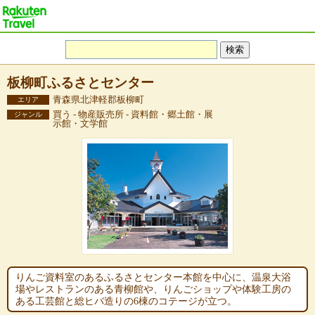
板柳町ふるさとセンター
青森県北津軽郡板柳町
エリア
買う - 物産販売所 - 資料館・郷土館・展
ジャンル
示館・文学館
りんご資料室のあるふるさとセンター本館を中心に、温泉大浴
場やレストランのある青柳館や、りんごショップや体験工房の
ある工芸館と総ヒバ造りの6棟のコテージが立つ。