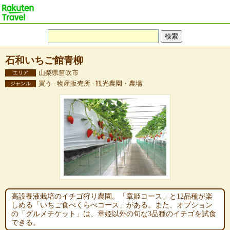
石和いちご館青柳
山梨県笛吹市
エリア
買う - 物産販売所 - 観光農園・農場
ジャンル
高設養液栽培のイチゴ狩り農園。「章姫コース」と12品種が楽
しめる「いちご食べくらべコース」がある。また、オプション
の「グルメチケット」は、章姫以外の旬な3品種のイチゴを試食
できる。