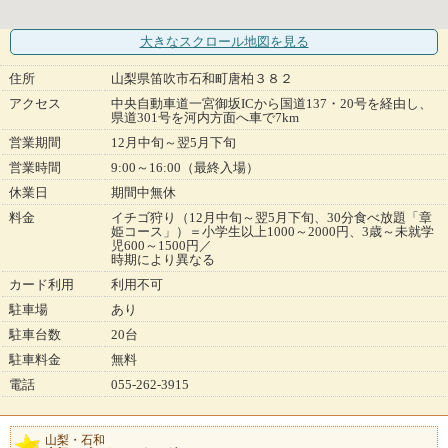
大きなスクロール地図
を見る
住所
山梨県笛吹市石和町唐柏３８２
アクセス
中央自動車道一宮御坂ICから国道137・20号を経由し、
県道301号を河内方面へ車で7km
営業期間
12月中旬～翌5月下旬
営業時間
9:00～16:00（最終入場）
休業日
期間中無休
料金
イチゴ狩り（12月中旬～翌5月下旬、30分食べ放題「章
姫コース」）＝小学生以上1000～2000円、3歳～未就学
児600～1500円／
時期により異なる
カード利用
利用不可
駐車場
あり
駐車台数
20台
駐車料金
無料
電話
055-262-3915
山梨・石和