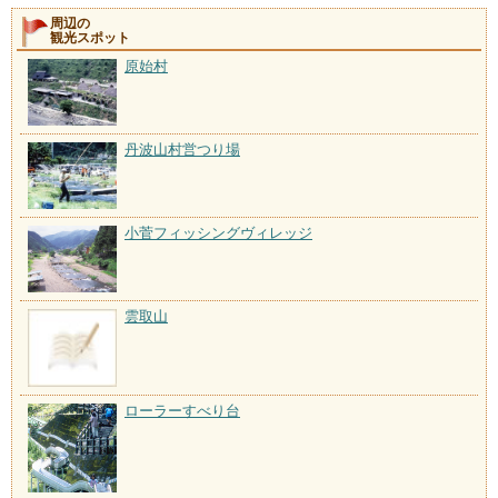
周辺の
観光スポット
原始村
丹波山村営つり場
小菅フィッシングヴィレッジ
雲取山
ローラーすべり台