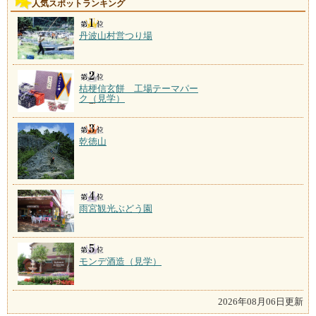
人気スポットランキング
丹波山村営つり場
桔梗信玄餅 工場テーマパー
ク（見学）
乾徳山
雨宮観光ぶどう園
モンデ酒造（見学）
2026年08月06日更新