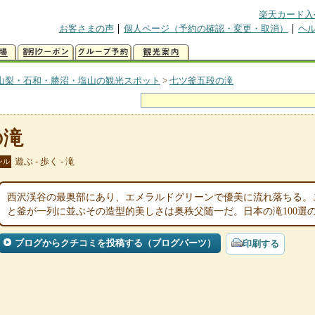
楽天カード入
お客さまの声
個人ページ（予約の確認・変更・取消）
ヘ
山梨・石和・勝沼・塩山の観光スポット
>
七ツ釜五段の滝
の滝
遊ぶ - 歩く - 滝
ンル
西沢渓谷の最奥部にあり、エメラルドグリーンで優美に流れ落ちる。
と釜が一列に並ぶその造型的美しさは奥秩父随一だ。日本の滝100選
ブログからクチコミを投稿する（ブログパーツ）
印刷する