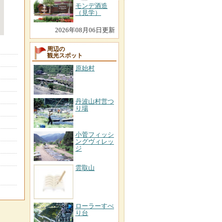
モンデ酒造
（見学）
2026年08月06日更新
周辺の
観光スポット
原始村
丹波山村営つ
り場
小菅フィッシ
ングヴィレッ
ジ
雲取山
ローラーすべ
り台