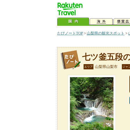
たびノートTOP
>
山梨県の観光スポット
>
七ツ釜五段
山梨県山梨市
エリア
ジャ