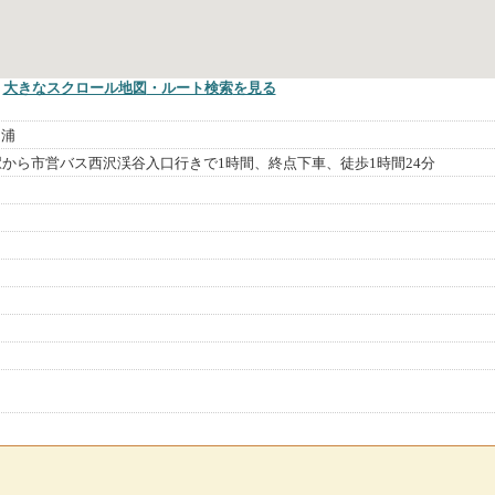
大きなスクロール地図
・ルート検索
を見る
川浦
駅から市営バス西沢渓谷入口行きで1時間、終点下車、徒歩1時間24分