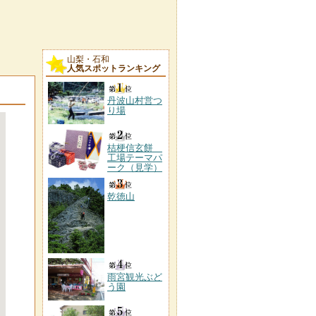
山梨・石和
人気スポットランキング
丹波山村営つ
り場
桔梗信玄餅
工場テーマパ
ーク（見学）
乾徳山
雨宮観光ぶど
う園