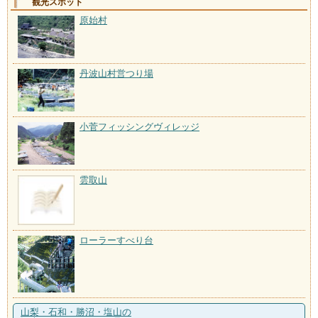
観光スポット
原始村
丹波山村営つり場
小菅フィッシングヴィレッジ
雲取山
ローラーすべり台
山梨・石和・勝沼・塩山の