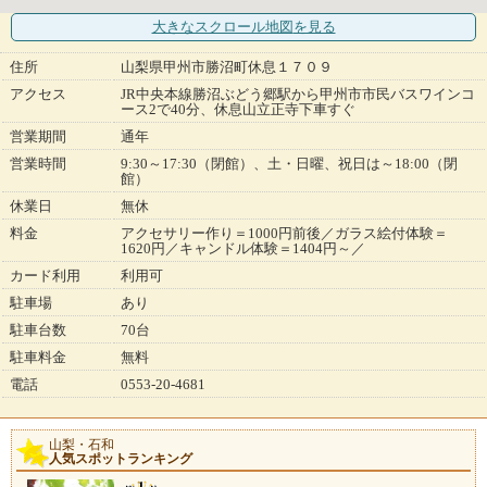
大きなスクロール地図
を見る
住所
山梨県甲州市勝沼町休息１７０９
アクセス
JR中央本線勝沼ぶどう郷駅から甲州市市民バスワインコ
ース2で40分、休息山立正寺下車すぐ
営業期間
通年
営業時間
9:30～17:30（閉館）、土・日曜、祝日は～18:00（閉
館）
休業日
無休
料金
アクセサリー作り＝1000円前後／ガラス絵付体験＝
1620円／キャンドル体験＝1404円～／
カード利用
利用可
駐車場
あり
駐車台数
70台
駐車料金
無料
電話
0553-20-4681
山梨・石和
人気スポットランキング