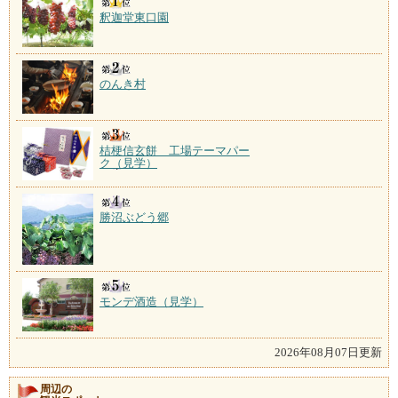
釈迦堂東口園
のんき村
桔梗信玄餅 工場テーマパー
ク（見学）
勝沼ぶどう郷
モンデ酒造（見学）
2026年08月07日更新
周辺の