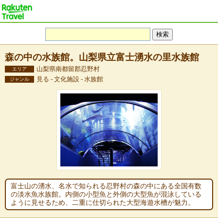
森の中の水族館。山梨県立富士湧水の里水族館
山梨県南都留郡忍野村
エリア
見る - 文化施設 - 水族館
ジャンル
富士山の湧水、名水で知られる忍野村の森の中にある全国有数
の淡水魚水族館。内側の小型魚と外側の大型魚が混泳している
ように見せるため、二重に仕切られた大型海遊水槽が魅力。