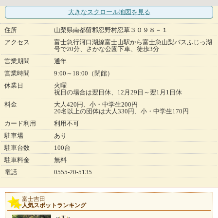
大きなスクロール地図
を見る
住所
山梨県南都留郡忍野村忍草３０９８－１
アクセス
富士急行河口湖線富士山駅から富士急山梨バスふじっ湖
号で20分、さかな公園下車、徒歩3分
営業期間
通年
営業時間
9:00～18:00（閉館）
休業日
火曜
祝日の場合は翌日休、12月29日～翌1月1日休
料金
大人420円、小・中学生200円
20名以上の団体は大人330円、小・中学生170円
カード利用
利用不可
駐車場
あり
駐車台数
100台
駐車料金
無料
電話
0555-20-5135
富士吉田
人気スポットランキング