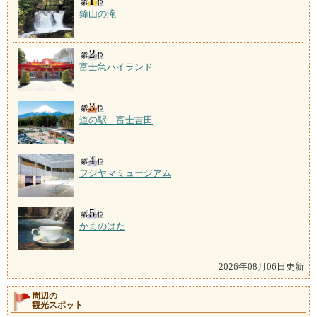
鐘山の滝
富士急ハイランド
道の駅 富士吉田
フジヤマミュージアム
かまのはた
2026年08月06日更新
周辺の
観光スポット