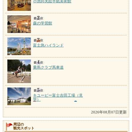
小池邦夫絵手紙美術館
森の学習館
富士急ハイランド
乗馬クラブ馬車道
キユーピー富士吉田工場（見
学）
2026年08月07日更新
周辺の
観光スポット