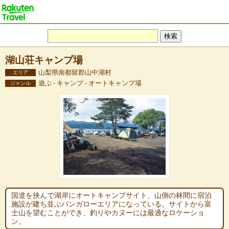
湖山荘キャンプ場
山梨県南都留郡山中湖村
エリア
遊ぶ - キャンプ - オートキャンプ場
ジャンル
国道を挟んで湖岸にオートキャンプサイト、山側の林間に宿泊
施設が建ち並ぶバンガローエリアになっている。サイトから富
士山を望むことができ、釣りやカヌーには最適なロケーショ
ン。