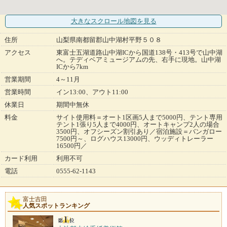
大きなスクロール地図
を見る
住所
山梨県南都留郡山中湖村平野５０８
アクセス
東富士五湖道路山中湖ICから国道138号・413号で山中湖
へ。テディベアミュージアムの先、右手に現地。山中湖
ICから7km
営業期間
4～11月
営業時間
イン13:00、アウト11:00
休業日
期間中無休
料金
サイト使用料＝オート1区画5人まで5000円、テント専用
テント1張り5人まで4000円、オートキャンプ2人の場合
3500円、オフシーズン割引あり／宿泊施設＝バンガロー
7500円～、ログハウス13000円、ウッディトレーラー
16500円／
カード利用
利用不可
電話
0555-62-1143
富士吉田
人気スポットランキング