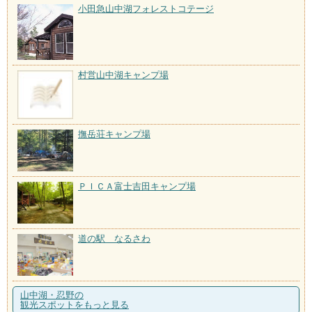
小田急山中湖フォレストコテージ
村営山中湖キャンプ場
撫岳荘キャンプ場
ＰＩＣＡ富士吉田キャンプ場
道の駅 なるさわ
山中湖・忍野の
観光スポットをもっと見る