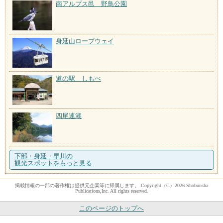
南アルプス邑 野鳥公園
身延山ロープウェイ
道の駅 しもべ
四尾連湖
下部・身延・早川の
観光スポットをもっと見る
掲載情報の一部の著作権は提供元企業等に帰属します。 Copyright（C）2026 Shobunsha
Publications,Inc. All rights reserved.
このページのトップへ