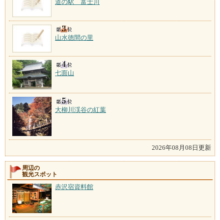
道の駅 富士川
山水徳間の里
七面山
大柳川渓谷の紅葉
2026年08月08日更新
周辺の
観光スポット
赤沢宿資料館