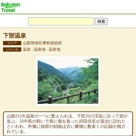
下部温泉
山梨県南巨摩郡身延町
エリア
温泉 - 温泉地 - 温泉地
ジャンル
山梨の3大温泉の一つに数えられる。下部川の渓流に沿って宿が
並ぶ。川中島の戦いで肩に傷を負った武田信玄が湯治に訪れた
といわれ、外傷に抜群の効能は古い書物に数多くの記録が残さ
れている。