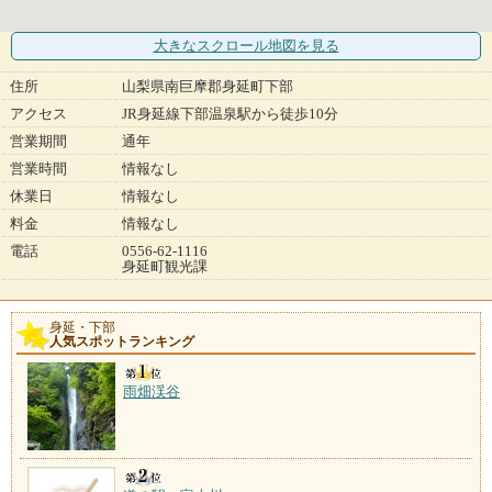
大きなスクロール地図
を見る
住所
山梨県南巨摩郡身延町下部
アクセス
JR身延線下部温泉駅から徒歩10分
営業期間
通年
営業時間
情報なし
休業日
情報なし
料金
情報なし
電話
0556-62-1116
身延町観光課
身延・下部
人気スポットランキング
雨畑渓谷