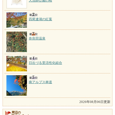
大法師公園の桜
四尾連湖の紅葉
奈良田温泉
日出づる里活性化組合
南アルプス林道
2026年08月06日更新
周辺の