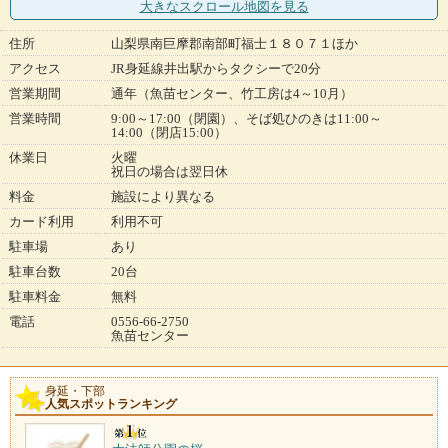
大きなスクロール地図
を見る
住所
山梨県南巨摩郡南部町福士１８０７１ほか
アクセス
JR身延線井出駅からタクシーで20分
営業期間
通年（魚苗センター、竹工房は4～10月）
営業時間
9:00～17:00（閉園）、そば処ひのきは11:00～
14:00（閉店15:00）
休業日
火曜
祝日の場合は翌日休
料金
施設により異なる
カード利用
利用不可
駐車場
あり
駐車台数
20台
駐車料金
無料
電話
0556-66-2750
魚苗センター
身延・下部
人気スポットランキング