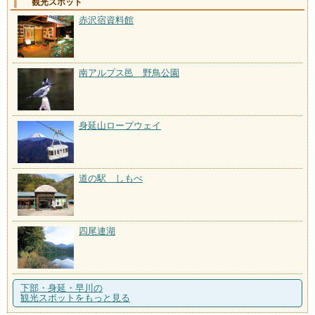
観光スポット
赤沢宿資料館
南アルプス邑 野鳥公園
身延山ロープウェイ
道の駅 しもべ
四尾連湖
下部・身延・早川の
観光スポットをもっと見る