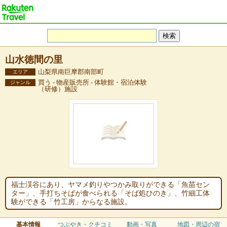
山水徳間の里
山梨県南巨摩郡南部町
エリア
買う - 物産販売所 - 体験館・宿泊体験
ジャンル
（研修）施設
福士渓谷にあり、ヤマメ釣りやつかみ取りができる「魚苗セン
ター」、手打ちそばが食べられる「そば処ひのき」、竹細工体
験ができる「竹工房」からなる施設。
基本情報
つぶやき・クチコミ
動画・写真
地図・周辺の宿