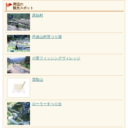
周辺の
観光スポット
原始村
丹波山村営つり場
小菅フィッシングヴィレッジ
雲取山
ローラーすべり台