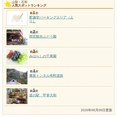
山梨・石和
人気スポットランキング
釈迦堂パーキングエリア（上
り）
雨宮観光ぶどう園
みはらしの千果園
雁坂トンネル有料道路
道の駅 甲斐大和
2026年08月09日更新