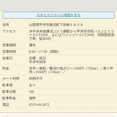
大きなスクロール地図
を見る
住所
山梨県甲州市勝沼町下岩崎１８０９
アクセス
JR中央本線勝沼ぶどう郷駅から甲州市市民バスぶどうコ
ース2で18分、またはワインコース2で26分、阿部医院前
下車、徒歩4分
営業期間
通年
営業時間
8:00～17:00（閉館）
休業日
日曜、祝日
年末年始休
料金
見学＝無料／勝沼の地ざけ＝1566円（720ml）／香り甲
州＝1944円（720ml）／
カード利用
利用不可
駐車場
あり
駐車台数
5台
駐車料金
無料
電話
0553-44-2872