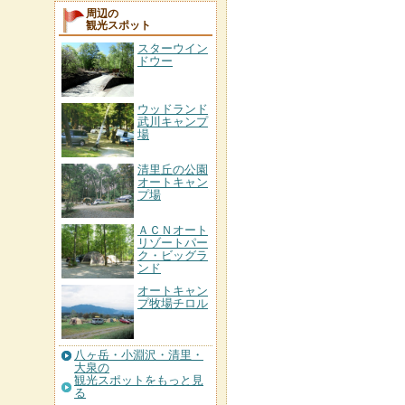
周辺の
観光スポット
スターウイン
ドウー
ウッドランド
武川キャンプ
場
清里丘の公園
オートキャン
プ場
ＡＣＮオート
リゾートパー
ク・ビッグラ
ンド
オートキャン
プ牧場チロル
八ヶ岳・小淵沢・清里・
大泉の
観光スポットをもっと見
る