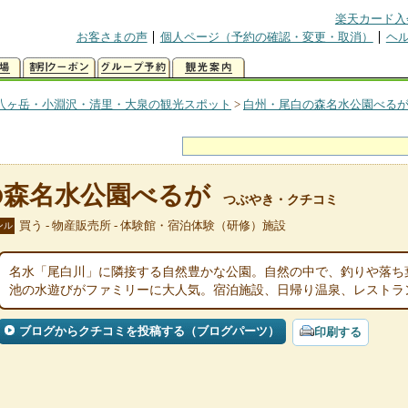
楽天カード入
お客さまの声
個人ページ（予約の確認・変更・取消）
ヘ
八ヶ岳・小淵沢・清里・大泉の観光スポット
>
白州・尾白の森名水公園べる
の森名水公園べるが
つぶやき・クチコミ
買う - 物産販売所 - 体験館・宿泊体験（研修）施設
ンル
名水「尾白川」に隣接する自然豊かな公園。自然の中で、釣りや落ち
池の水遊びがファミリーに大人気。宿泊施設、日帰り温泉、レストラ
ブログからクチコミを投稿する（ブログパーツ）
印刷する