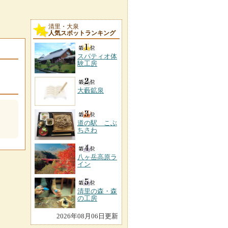
清里・大泉
人気スポットランキング
スパティオ体
験工房
大藪鉱泉
道の駅 こぶ
ちさわ
八ヶ岳高原ラ
イン
清里の森・森
の工房
2026年08月06日更新