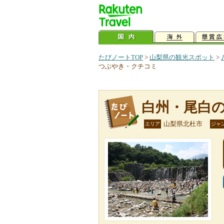
たびノートTOP
>
山梨県の観光スポット
>
つぶやき・クチコミ
白州・尾白
山梨県北杜市
エリア
ジャ