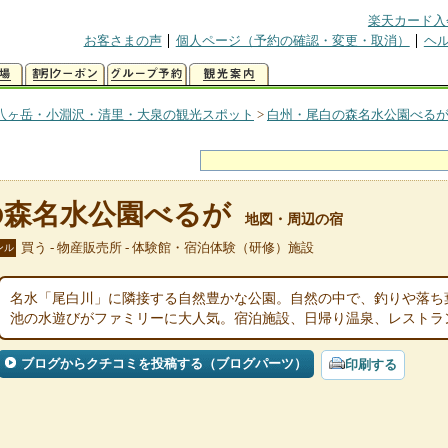
楽天カード入
お客さまの声
個人ページ（予約の確認・変更・取消）
ヘ
八ヶ岳・小淵沢・清里・大泉の観光スポット
>
白州・尾白の森名水公園べる
の森名水公園べるが
地図・周辺の宿
買う - 物産販売所 - 体験館・宿泊体験（研修）施設
ンル
名水「尾白川」に隣接する自然豊かな公園。自然の中で、釣りや落ち
池の水遊びがファミリーに大人気。宿泊施設、日帰り温泉、レストラ
ブログからクチコミを投稿する（ブログパーツ）
印刷する