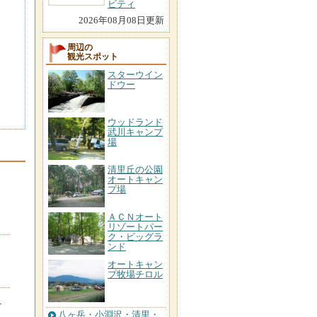
ビティ
2026年08月08日更新
周辺の
観光スポット
スターウイン
ドウー
ウッドランド
武川キャンプ
場
清里丘の公園
オートキャン
プ場
ＡＣＮオート
リゾートパー
ク・ビッグラ
ンド
オートキャン
プ牧場チロル
＾
八ヶ岳・小淵沢・清里・