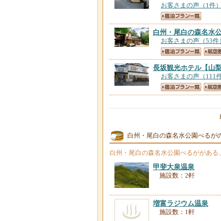
お客さまの声（1件
白州・尾白の森名水
お客さまの声（53件
長坂観光ホテル
【山
お客さまの声（111
白州・尾白の森名水公園べるが
白州・尾白の森名水公園べるが
がある
甲斐大泉温泉
施設数：2軒
増富ラジウム温泉
施設数：1軒