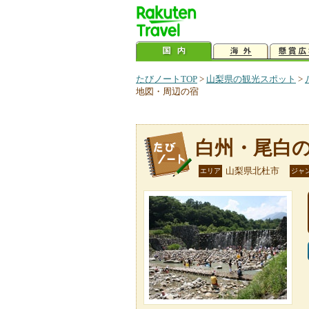
たびノートTOP
>
山梨県の観光スポット
>
地図・周辺の宿
白州・尾白
山梨県北杜市
エリア
ジャ