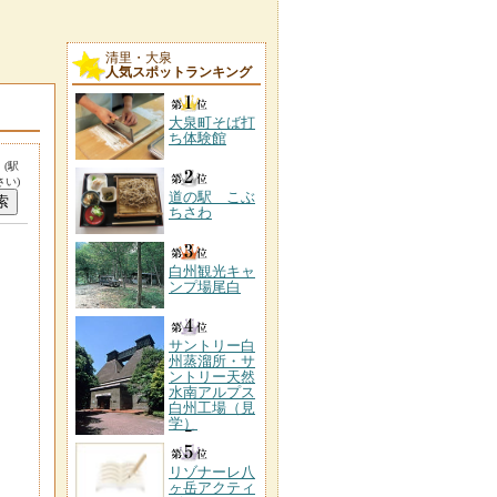
清里・大泉
人気スポットランキング
大泉町そば打
ち体験館
。
(駅
い)
道の駅 こぶ
ちさわ
白州観光キャ
ンプ場尾白
サントリー白
州蒸溜所・サ
ントリー天然
水南アルプス
白州工場（見
学）
リゾナーレ八
ヶ岳アクティ