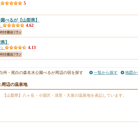
）
5
公園べるが
【山梨県】
）
4.62
梨県】
件）
4.13
白州・尾白の森名水公園べるが周辺の宿を探す
一覧から探す
地図か
周辺の温泉地
の
、【山梨県】八ヶ岳・小淵沢・清里・大泉の温泉地を表記しています。