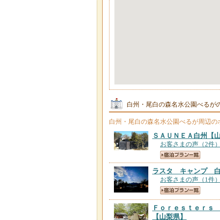
白州・尾白の森名水公園べるが
白州・尾白の森名水公園べるが
周辺の
ＳＡＵＮＥＡ白州
【
お客さまの声（2件
ラスタ キャンプ 
お客さまの声（1件
Ｆｏｒｅｓｔｅｒｓ
【山梨県】