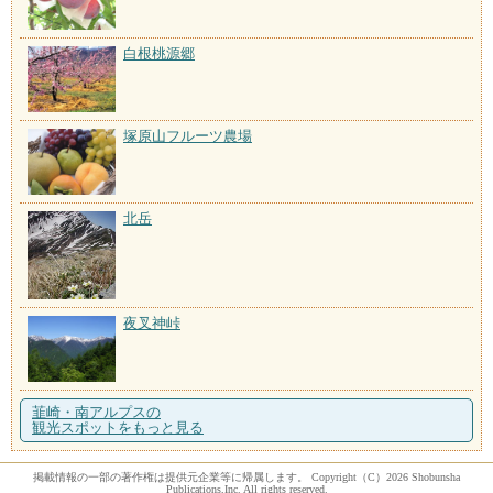
白根桃源郷
塚原山フルーツ農場
北岳
夜叉神峠
韮崎・南アルプスの
観光スポットをもっと見る
掲載情報の一部の著作権は提供元企業等に帰属します。 Copyright（C）2026 Shobunsha
Publications,Inc. All rights reserved.