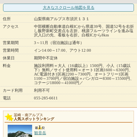
大きなスクロール地図
を見る
住所
山梨県南アルプス市須沢１３１
アクセス
中部横断自動車道白根ICから県道39号、国道52号を右折
し飯野新町交差点を左折、桃源フルーツラインを進み塩
沢入口の先、看板を右折。白根ICから8km
営業期間
3～11月（宿泊施設は通年）
営業時間
イン14:00～17:00、アウト12:00
休業日
期間中不定休
料金
施設利用料＝大人（16歳以上）1500円、小人（15歳以
下）無料／サイト使用料＝オート1区画1600～6300円、
AC電源付き1区画2200～7300円、オートフリー1区画
1100～3700円／宿泊施設＝バンガロー8300～15500円、
コテージ18000～41000円／
カード利用
利用不可
電話
055-285-6611
韮崎・南アルプス
人気スポットランキング
観音岳