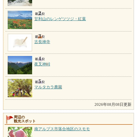
甘利山のレンゲツツジ・紅葉
古長禅寺
夜叉神峠
マルタカラ農園
2026年08月08日更新
周辺の
観光スポット
南アルプス市落合地区のスモモ