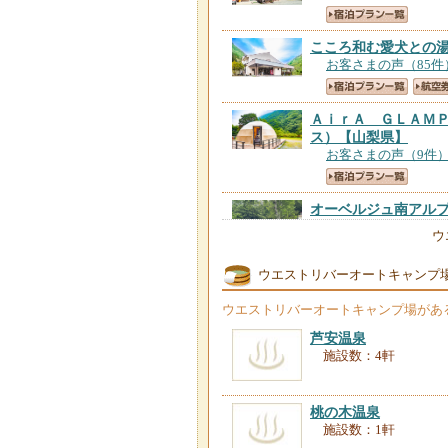
こころ和む愛犬との
お客さまの声（85件
ＡｉｒＡ ＧＬＡＭ
ス）
【山梨県】
お客さまの声（9件
オーベルジュ南アル
お客さまの声（6件
ウ
ウエストリバーオートキャンプ
芦安温泉 岩園館
【
ウエストリバーオートキャンプ場
があ
お客さまの声（94件
芦安温泉
施設数：4軒
ホテルルートインコ
お客さまの声（349
桃の木温泉
施設数：1軒
芦安温泉 旅館 白