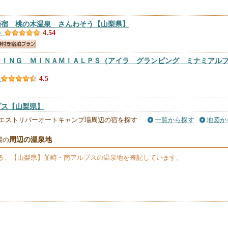
湯宿 桃の木温泉 さんわそう
【山梨県】
）
4.54
ＰＩＮＧ ＭＩＮＡＭＩＡＬＰＳ（アイラ グランピング ミナミアル
）
4.5
プス
【山梨県】
）
4.5
エストリバーオートキャンプ場周辺の宿を探す
一覧から探す
地図か
周辺の温泉地
場の
山梨県】
る、【山梨県】韮崎・南アルプスの温泉地を表記しています。
）
4.15
ート南アルプス
【山梨県】
件）
3.81
雲荘＜山梨県＞
【山梨県】