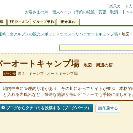
楽天カード入
お客さまの声
個人ページ（予約の確認・変更・取消）
ヘ
韮崎・南アルプスの観光スポット
>
ウエストリバーオートキャンプ場
>
地図
バーオートキャンプ場
地図・周辺の宿
遊ぶ - キャンプ - オートキャンプ場
ジャンル
場内中央に管理釣り場があり、その川に沿ってサイトが並ぶ。本格的
と入れる岩風呂など、快適な施設が揃いビギナーでも手軽に楽しめる
ブログからクチコミを投稿する（ブログパーツ）
印刷する