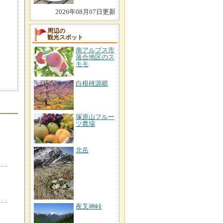
2026年08月07日更新
周辺の
観光スポット
南アルプス市
落合地区のス
モモ
白根桃源郷
塚原山フルー
ツ農場
北岳
夜叉神峠