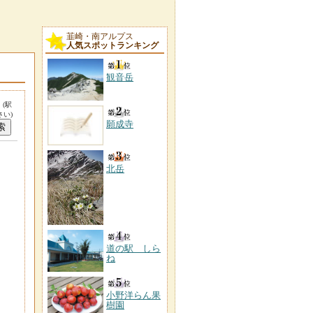
韮崎・南アルプス
人気スポットランキング
観音岳
。
(駅
い)
願成寺
北岳
道の駅 しら
ね
小野洋らん果
樹園