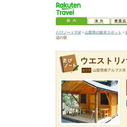
たびノートTOP
>
山梨県の観光スポット
>
辺の宿
ウエストリ
山梨県南アルプス市
エリア