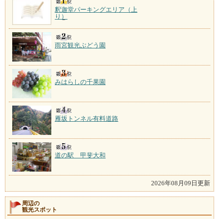
釈迦堂パーキングエリア（上
り）
雨宮観光ぶどう園
みはらしの千果園
雁坂トンネル有料道路
道の駅 甲斐大和
2026年08月09日更新
周辺の
観光スポット