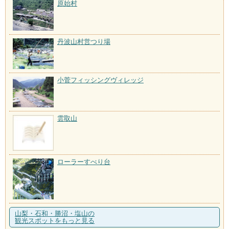
原始村
丹波山村営つり場
小菅フィッシングヴィレッジ
雲取山
ローラーすべり台
山梨・石和・勝沼・塩山の
観光スポットをもっと見る