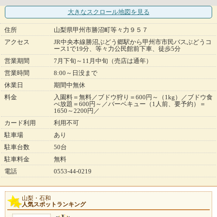
大きなスクロール地図
を見る
住所
山梨県甲州市勝沼町等々力９５７
アクセス
JR中央本線勝沼ぶどう郷駅から甲州市市民バスぶどうコ
ース1で19分、等々力公民館前下車、徒歩5分
営業期間
7月下旬～11月中旬（売店は通年）
営業時間
8:00～日没まで
休業日
期間中無休
料金
入園料＝無料／ブドウ狩り＝600円～（1kg）／ブドウ食
べ放題＝600円～／バーベキュー（1人前、要予約）＝
1650～2200円／
カード利用
利用不可
駐車場
あり
駐車台数
50台
駐車料金
無料
電話
0553-44-0219
山梨・石和
人気スポットランキング