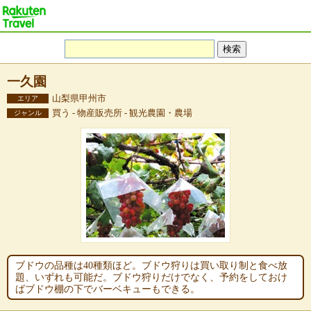
一久園
山梨県甲州市
エリア
買う - 物産販売所 - 観光農園・農場
ジャンル
ブドウの品種は40種類ほど。ブドウ狩りは買い取り制と食べ放
題、いずれも可能だ。ブドウ狩りだけでなく、予約をしておけ
ばブドウ棚の下でバーベキューもできる。