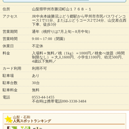
住所
山梨県甲州市勝沼町山１７６８－１
アクセス
JR中央本線勝沼ぶどう郷駅から甲州市市民バスワインコ
ース1で11分、またはぶどうコース2で24分、山交差点西
下車、徒歩3分
営業期間
通年（桃狩りは7月上旬～8月中旬）
営業時間
9:00～17:00（閉園）
休業日
不定休
料金
入場料＝無料／桃（1kg）＝1000円／桃食べ放題（時間
制限なし）＝大人1600円、小学生1100円、幼児500円、
4歳以下無料／
カード利用
利用不可
駐車場
あり
駐車台数
30台
駐車料金
無料
電話
0553-44-1455
不在時は携帯電話090-3338-3484
山梨・石和
人気スポットランキング