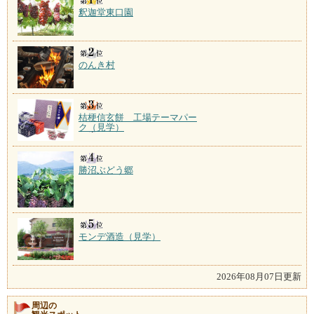
釈迦堂東口園
のんき村
桔梗信玄餅 工場テーマパー
ク（見学）
勝沼ぶどう郷
モンデ酒造（見学）
2026年08月07日更新
周辺の