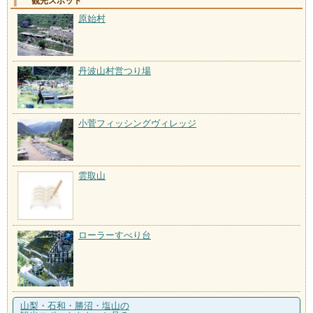
観光スポット
原始村
丹波山村営つり場
小菅フィッシングヴィレッジ
雲取山
ローラーすべり台
山梨・石和・勝沼・塩山の