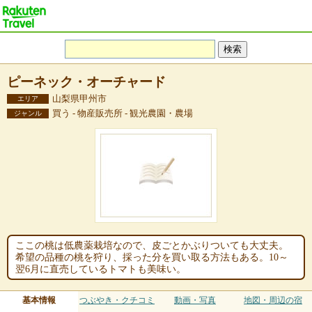
ピーネック・オーチャード
山梨県甲州市
エリア
買う - 物産販売所 - 観光農園・農場
ジャンル
ここの桃は低農薬栽培なので、皮ごとかぶりついても大丈夫。
希望の品種の桃を狩り、採った分を買い取る方法もある。10～
翌6月に直売しているトマトも美味い。
基本情報
つぶやき・クチコミ
動画・写真
地図・周辺の宿