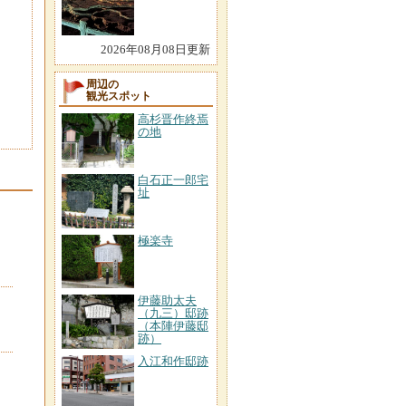
2026年08月08日更新
周辺の
観光スポット
高杉晋作終焉
の地
白石正一郎宅
址
極楽寺
伊藤助太夫
（九三）邸跡
（本陣伊藤邸
跡）
入江和作邸跡