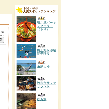
下関・宇部
人気スポットランキング
壇之浦パーキ
ングエリア
（下り）
。
(駅
い)
白土海水浴場
潮干狩り
角島大橋
秋吉台サファ
リランド
秋芳洞