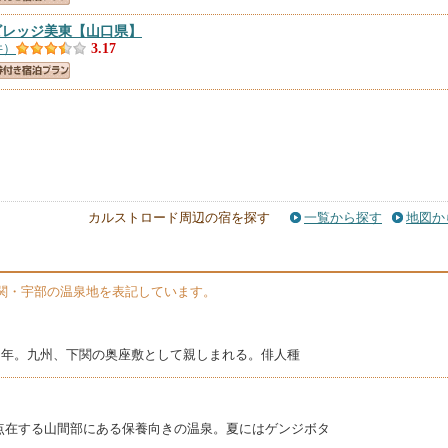
ビレッジ美東
【山口県】
件）
3.17
カルストロード周辺の宿を探す
一覧から探す
地図か
関・宇部の温泉地を表記しています。
3）年。九州、下関の奥座敷として親しまれる。俳人種
点在する山間部にある保養向きの温泉。夏にはゲンジボタ