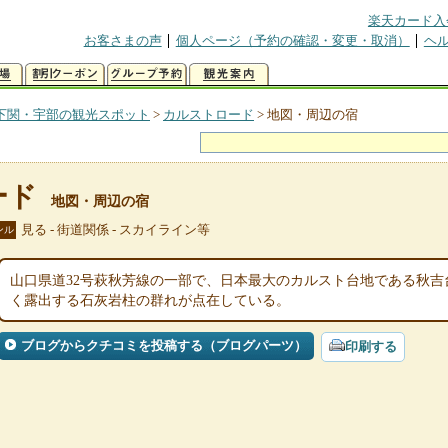
楽天カード入
お客さまの声
個人ページ（予約の確認・変更・取消）
ヘ
下関・宇部の観光スポット
>
カルストロード
>
地図・周辺の宿
ード
地図・周辺の宿
見る - 街道関係 - スカイライン等
ンル
山口県道32号萩秋芳線の一部で、日本最大のカルスト台地である秋
く露出する石灰岩柱の群れが点在している。
ブログからクチコミを投稿する（ブログパーツ）
印刷する