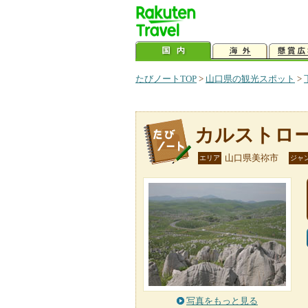
たびノートTOP
>
山口県の観光スポット
>
カルストロ
山口県美祢市
エリア
ジャ
写真をもっと見る