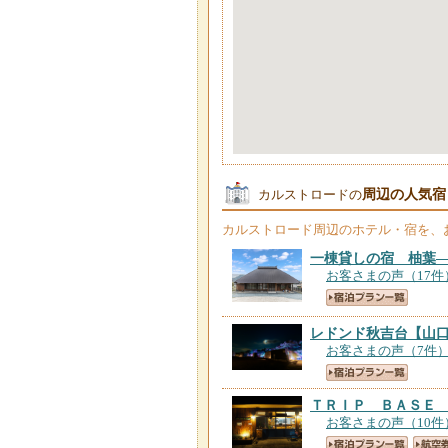
周辺の人気宿
カルストロードの
カルストロード
周辺のホテル・宿を、
一棟貸しの宿 柚葉
お客さまの声（17件
レドンド秋吉台
【山
お客さまの声（7件
ＴＲＩＰ ＢＡＳＥ
お客さまの声（10件