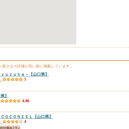
お客さまの評価が高い順に掲載しています。
―ｙｕｚｕｈａ－
【山口県】
）
5
口県】
）
4.86
 ＣＯＣＯＮＥＥＬ
【山口県】
）
4