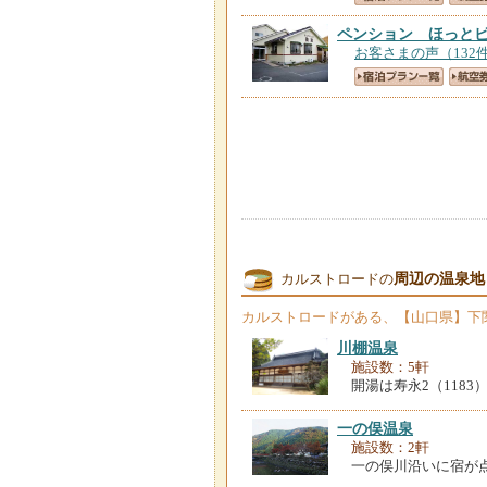
ペンション ほっと
お客さまの声（132
周辺の温泉地
カルストロードの
カルストロード
がある、【山口県】下
川棚温泉
施設数：5軒
開湯は寿永2（118
一の俣温泉
施設数：2軒
一の俣川沿いに宿が