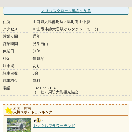
大きなスクロール地図
を見る
住所
山口県大島郡周防大島町嵩山中腹
アクセス
JR山陽本線大畠駅からタクシーで30分
営業期間
通年
営業時間
見学自由
休業日
無休
料金
情報なし
駐車場
あり
駐車台数
6台
駐車料金
無料
電話
0820-72-2134
（一社）周防大島観光協会
岩国・周南
人気スポットランキング
やまぐちフラワーランド