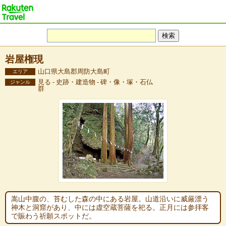
岩屋権現
山口県大島郡周防大島町
エリア
見る - 史跡・建造物 - 碑・像・塚・石仏
ジャンル
群
嵩山中腹の、苔むした森の中にある岩屋。山道沿いに威厳漂う
神木と洞窟があり、中には虚空蔵菩薩を祀る。正月には参拝客
で賑わう祈願スポットだ。