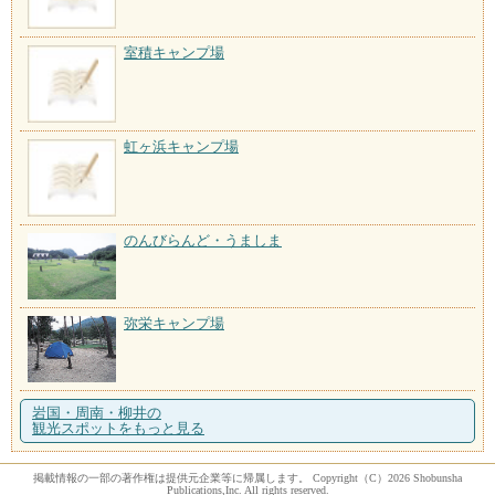
室積キャンプ場
虹ヶ浜キャンプ場
のんびらんど・うましま
弥栄キャンプ場
岩国・周南・柳井の
観光スポットをもっと見る
掲載情報の一部の著作権は提供元企業等に帰属します。 Copyright（C）2026 Shobunsha
Publications,Inc. All rights reserved.