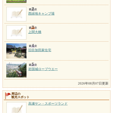
西緑地キャンプ場
上関大橋
旧目加田家住宅
岩国城ロープウエー
2026年08月07日更新
周辺の
観光スポット
高瀬サン・スポーツランド