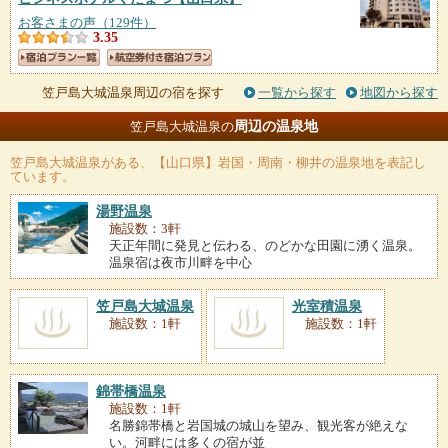
お客さまの声（129件）
3.35
笠戸島大城温泉周辺の宿を探す
一覧から探す
地図から探す
周辺の温泉地
笠戸島大城温泉の
笠戸島大城温泉
がある、【山口県】岩国・周南・柳井の温泉地を表記し
ています。
湯野温泉
施設数：3軒
天正年間に発見と伝わる、のどかな田園に湧く温泉。
温泉宿は夜市川畔を中心
笠戸島大城温泉
光室積温泉
施設数：1軒
施設数：1軒
錦帯橋温泉
施設数：1軒
名勝錦帯橋と岩国城の城山を望み、観光客が絶えな
い。河畔には多くの宿が並