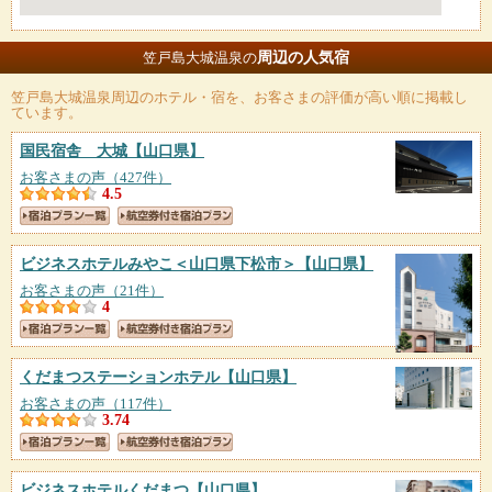
周辺の人気宿
笠戸島大城温泉の
笠戸島大城温泉
周辺のホテル・宿を、お客さまの評価が高い順に掲載し
ています。
国民宿舎 大城
【山口県】
お客さまの声（427件）
4.5
ビジネスホテルみやこ＜山口県下松市＞
【山口県】
お客さまの声（21件）
4
くだまつステーションホテル
【山口県】
お客さまの声（117件）
3.74
ビジネスホテルくだまつ
【山口県】