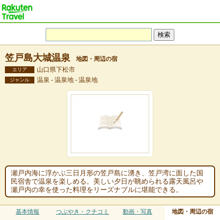
笠戸島大城温泉
地図・周辺の宿
山口県下松市
エリア
温泉 - 温泉地 - 温泉地
ジャンル
瀬戸内海に浮かぶ三日月形の笠戸島に湧き、笠戸湾に面した国
民宿舎で温泉を楽しめる。美しい夕日が眺められる露天風呂や
瀬戸内の幸を使った料理をリーズナブルに堪能できる。
基本情報
つぶやき・クチコミ
動画・写真
地図・周辺の宿