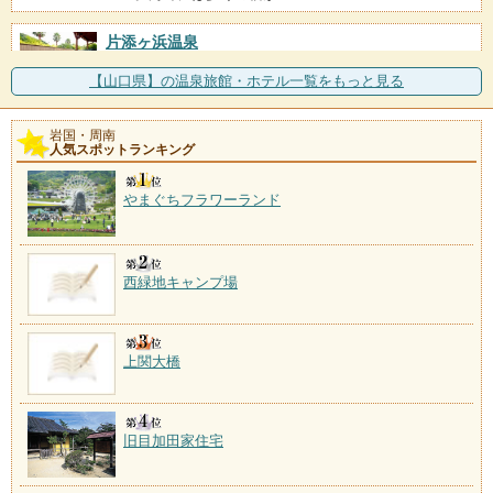
片添ヶ浜温泉
施設数：1軒
瀬戸内海に浮かぶ周防大島の片添ヶ浜に立つ「ホテル
【山口県】の温泉旅館・ホテル一覧をもっと見る
＆リゾートサンシャイン
岩国・周南
人気スポットランキング
やまぐちフラワーランド
西緑地キャンプ場
上関大橋
旧目加田家住宅