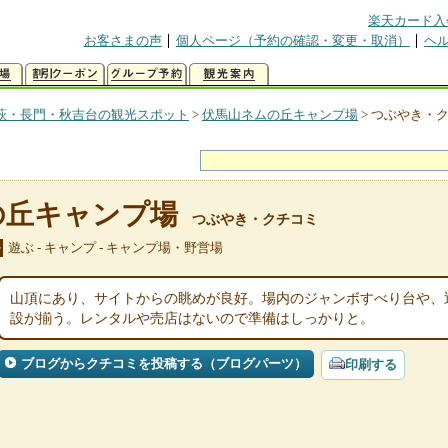
楽天カード入
お客さまの声
個人ページ（予約の確認・変更・取消）
ヘ
萩・長門・秋吉台の観光スポット
>
伏馬山ネムの丘キャンプ場
>
つぶやき・
の丘キャンプ場
つぶやき・クチコミ
遊ぶ - キャンプ - キャンプ場・野営場
ル
山頂にあり、サイトからの眺めが良好。場内のジャンボすべり台や、
設が揃う。レンタルや売店はないので準備はしっかりと。
ブログからクチコミを投稿する（ブログパーツ）
印刷する