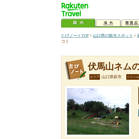
たびノートTOP
>
山口県の観光スポット
>
コミ
伏馬山ネム
山口県萩市
エリア
ジャン