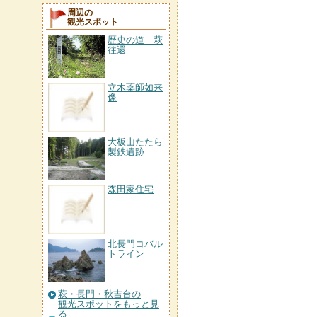
周辺の
観光スポット
歴史の道 萩
往還
立木薬師如来
像
大板山たたら
製鉄遺跡
森田家住宅
北長門コバル
トライン
萩・長門・秋吉台の
観光スポットをもっと見
る