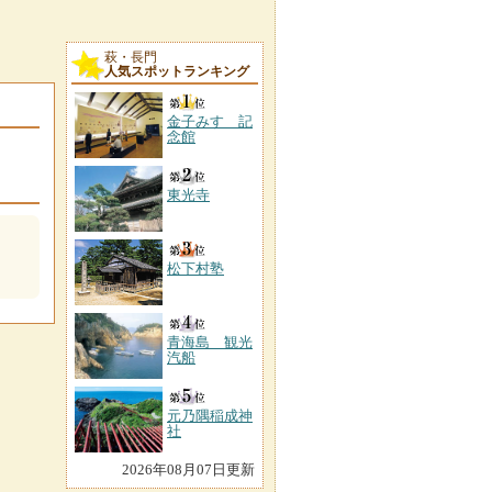
萩・長門
人気スポットランキング
金子みすゞ記
念館
東光寺
松下村塾
青海島 観光
汽船
元乃隅稲成神
社
2026年08月07日更新