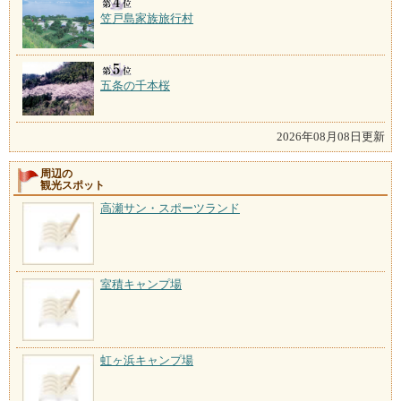
笠戸島家族旅行村
五条の千本桜
2026年08月08日更新
周辺の
観光スポット
高瀬サン・スポーツランド
室積キャンプ場
虹ヶ浜キャンプ場