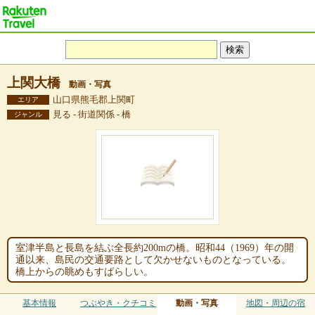
上関大橋
動画・写真
山口県熊毛郡上関町
エリア
見る - 街道関係 - 橋
ジャンル
室津半島と長島を結ぶ全長約200mの橋。昭和44（1969）年の開
通以来、島民の交通要路として欠かせないものとなっている。
橋上からの眺めもすばらしい。
基本情報
つぶやき・クチコミ
動画・写真
地図・周辺の宿