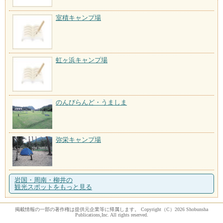
室積キャンプ場
虹ヶ浜キャンプ場
のんびらんど・うましま
弥栄キャンプ場
岩国・周南・柳井の
観光スポットをもっと見る
掲載情報の一部の著作権は提供元企業等に帰属します。 Copyright（C）2026 Shobunsha
Publications,Inc. All rights reserved.