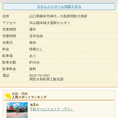
大きなスクロール地図
を見る
住所
山口県柳井市神代～大島郡周防大島町
アクセス
JR山陽本線大畠駅からすぐ
営業期間
通年
営業時間
見学自由
休業日
無休
料金
情報なし
駐車場
あり
駐車台数
約50台
駐車料金
無料
電話
0820-79-1003
周防大島町商工観光課
岩国・周南
人気スポットランキング
下松サービスエリア（下り）