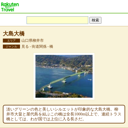
大島大橋
山口県柳井市
エリア
見る - 街道関係 - 橋
ジャンル
淡いグリーンの色と美しいシルエットが印象的な大島大橋。柳
井市大畠と屋代島を結ぶこの橋は全長1000m以上で、連続トラス
橋としては、わが国では上位に入る長さだ。