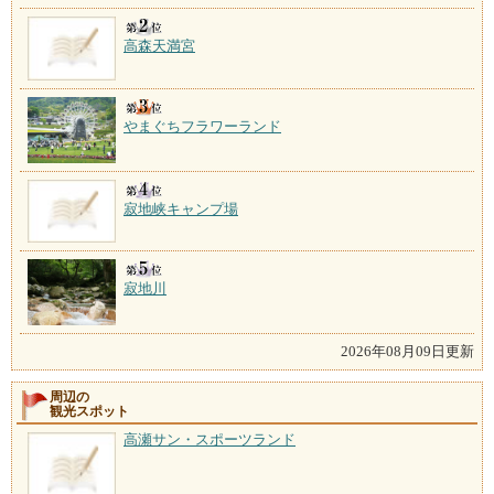
高森天満宮
やまぐちフラワーランド
寂地峡キャンプ場
寂地川
2026年08月09日更新
周辺の
観光スポット
高瀬サン・スポーツランド