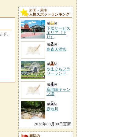
岩国・周南
人気スポットランキング
下松サービス
エリア（下
ます。
り）
高森天満宮
やまぐちフラ
ワーランド
寂地峡キャン
プ場
寂地川
2026年08月09日更新
周辺の