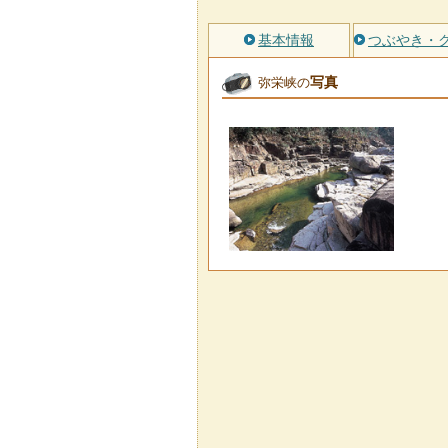
基本情報
つぶやき・
写真
弥栄峡の