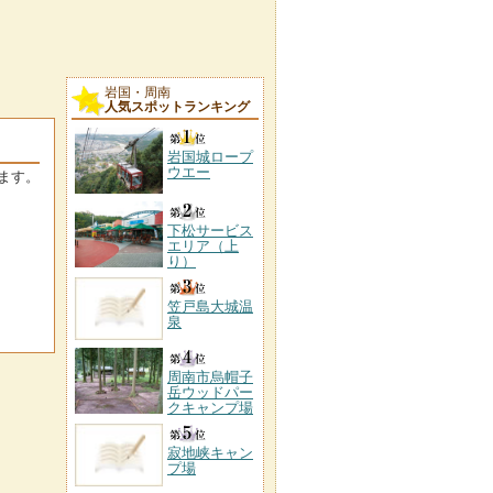
岩国・周南
人気スポットランキング
岩国城ロープ
ウエー
ます。
下松サービス
エリア（上
り）
笠戸島大城温
泉
周南市烏帽子
岳ウッドパー
クキャンプ場
寂地峡キャン
プ場