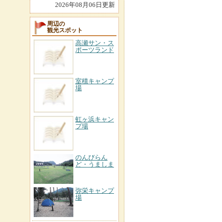
2026年08月06日更新
周辺の
観光スポット
高瀬サン・ス
ポーツランド
室積キャンプ
場
虹ヶ浜キャン
プ場
のんびらん
ど・うましま
弥栄キャンプ
場