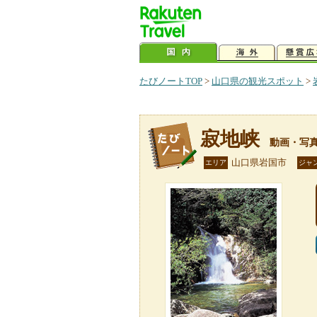
たびノートTOP
>
山口県の観光スポット
>
寂地峡
動画・写
山口県岩国市
エリア
ジャ