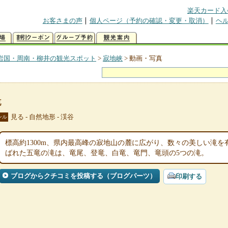
楽天カード入
お客さまの声
個人ページ（予約の確認・変更・取消）
ヘ
岩国・周南・柳井の観光スポット
>
寂地峡
>
動画・写真
真
見る - 自然地形 - 渓谷
ンル
標高約1300m、県内最高峰の寂地山の麓に広がり、数々の美しい滝を
ばれた五竜の滝は、竜尾、登竜、白竜、竜門、竜頭の5つの滝。
ブログからクチコミを投稿する（ブログパーツ）
印刷する