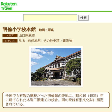
明倫小学校本館
動画・写真
山口県萩市
エリア
見る - 自然地形 - その他史跡・建造物
ジャンル
全国でも有数の藩校だった明倫館の跡地に、昭和10（1935）年
に建てられた木造二階建ての校舎。国の登録有形文化財に指定
されている。