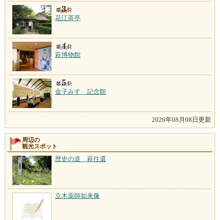
花江茶亭
萩博物館
金子みすゞ記念館
2026年08月08日更新
周辺の
観光スポット
歴史の道 萩往還
立木薬師如来像