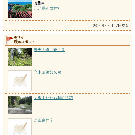
元乃隅稲成神社
2026年08月07日更新
周辺の
観光スポット
歴史の道 萩往還
立木薬師如来像
大板山たたら製鉄遺跡
森田家住宅