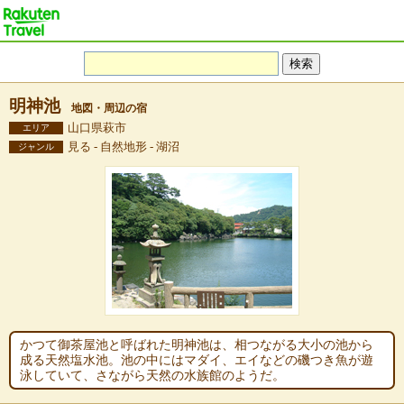
明神池
地図・周辺の宿
山口県萩市
エリア
見る - 自然地形 - 湖沼
ジャンル
かつて御茶屋池と呼ばれた明神池は、相つながる大小の池から
成る天然塩水池。池の中にはマダイ、エイなどの磯つき魚が遊
泳していて、さながら天然の水族館のようだ。