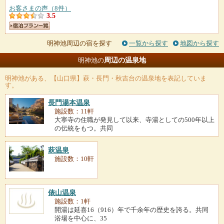
お客さまの声（8件）
3.5
明神池周辺の宿を探す
一覧から探す
地図から探す
周辺の温泉地
明神池の
明神池
がある、【山口県】萩・長門・秋吉台の温泉地を表記していま
す。
長門湯本温泉
施設数：11軒
大寧寺の住職が発見して以来、寺湯としての500年以上
の伝統をもつ。共同
萩温泉
施設数：10軒
俵山温泉
施設数：1軒
開湯は延喜16（916）年で千余年の歴史を誇る。共同
浴場を中心に、35