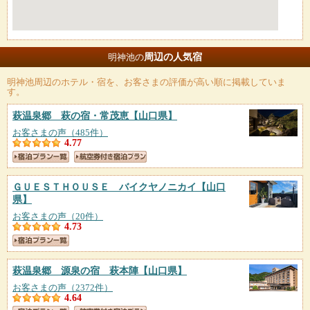
周辺の人気宿
明神池の
明神池
周辺のホテル・宿を、お客さまの評価が高い順に掲載していま
す。
萩温泉郷 萩の宿・常茂恵
【山口県】
お客さまの声（485件）
4.77
ＧＵＥＳＴＨＯＵＳＥ バイクヤノニカイ
【山口
県】
お客さまの声（20件）
4.73
萩温泉郷 源泉の宿 萩本陣
【山口県】
お客さまの声（2372件）
4.64