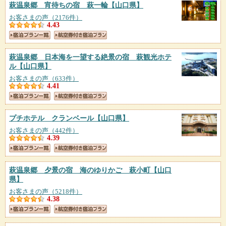
萩温泉郷 宵待ちの宿 萩一輪
【山口県】
お客さまの声（2176件）
4.43
萩温泉郷 日本海を一望する絶景の宿 萩観光ホテ
ル
【山口県】
お客さまの声（633件）
4.41
プチホテル クランベール
【山口県】
お客さまの声（442件）
4.39
萩温泉郷 夕景の宿 海のゆりかご 萩小町
【山口
県】
お客さまの声（5218件）
4.38