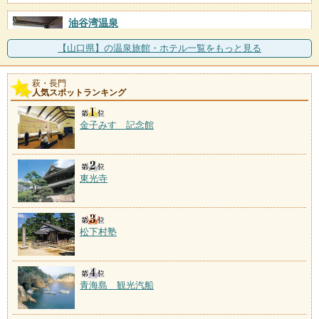
油谷湾温泉
施設数：1軒
油谷湾を囲む向津具半島に湧く。高台にある「ホテル
【山口県】の温泉旅館・ホテル一覧をもっと見る
楊貴館」からは海の眺望
萩・長門
人気スポットランキング
金子みすゞ記念館
東光寺
松下村塾
青海島 観光汽船