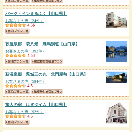
パーク・インまるふく
【山口県】
お客さまの声（24件）
4.56
萩温泉郷 萩八景 雁嶋別荘
【山口県】
お客さまの声（392件）
4.53
萩温泉郷 萩城三の丸 北門屋敷
【山口県】
お客さまの声（584件）
4.5
旅人の宿 はぎタイム
【山口県】
お客さまの声（92件）
4.5