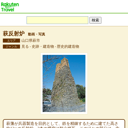
萩反射炉
動画・写真
山口県萩市
エリア
見る - 史跡・建造物 - 歴史的建造物
ジャンル
萩藩が兵器製造を目的として、鉄を精錬するために建てた高さ