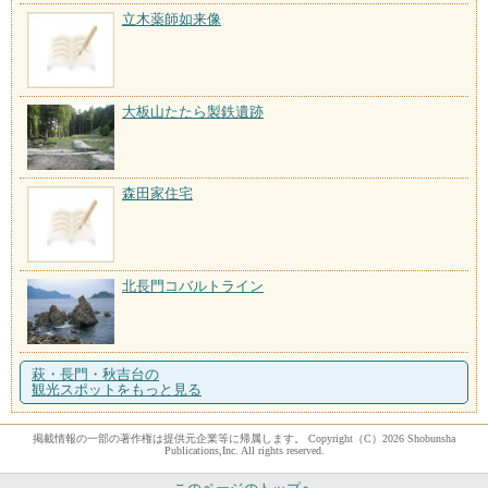
立木薬師如来像
大板山たたら製鉄遺跡
森田家住宅
北長門コバルトライン
萩・長門・秋吉台の
観光スポットをもっと見る
掲載情報の一部の著作権は提供元企業等に帰属します。 Copyright（C）2026 Shobunsha
Publications,Inc. All rights reserved.