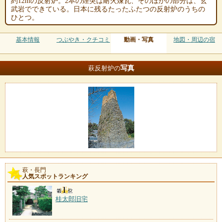
約12mの反射炉。2本の煙突は耐火煉瓦、そのほかの部分は、玄
武岩でできている。日本に残るたったふたつの反射炉のうちの
ひとつ。
基本情報
つぶやき・クチコミ
動画・写真
地図・周辺の宿
写真
萩反射炉の
萩・長門
人気スポットランキング
桂太郎旧宅