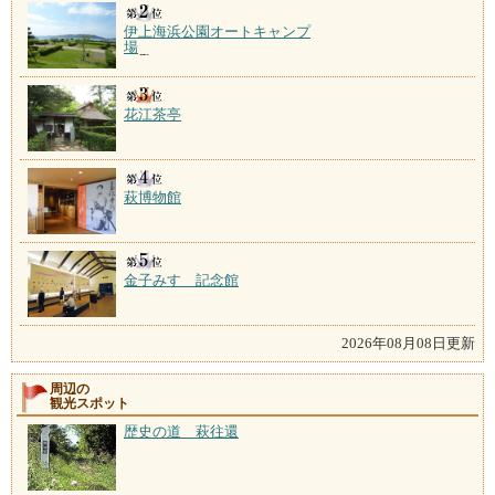
伊上海浜公園オートキャンプ
場
花江茶亭
萩博物館
金子みすゞ記念館
2026年08月08日更新
周辺の
観光スポット
歴史の道 萩往還