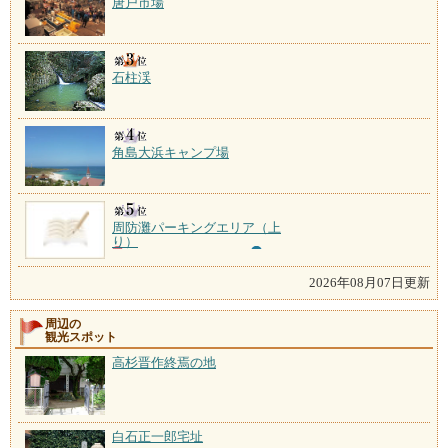
唐戸市場
石柱渓
角島大浜キャンプ場
周防灘パーキングエリア（上
り）
2026年08月07日更新
周辺の
観光スポット
高杉晋作終焉の地
白石正一郎宅址