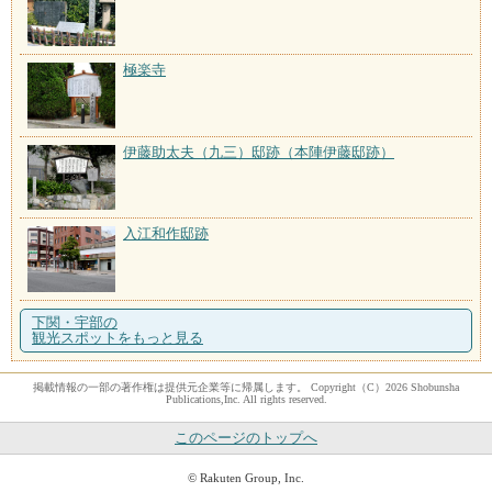
極楽寺
伊藤助太夫（九三）邸跡（本陣伊藤邸跡）
入江和作邸跡
下関・宇部の
観光スポットをもっと見る
掲載情報の一部の著作権は提供元企業等に帰属します。 Copyright（C）2026 Shobunsha
Publications,Inc. All rights reserved.
このページのトップへ
© Rakuten Group, Inc.