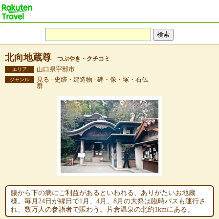
北向地蔵尊
つぶやき・クチコミ
山口県宇部市
エリア
見る - 史跡・建造物 - 碑・像・塚・石仏
ジャンル
群
腰から下の病にご利益があるといわれる、ありがたいお地蔵
様。毎月24日が縁日で1月、4月、8月の大祭は臨時バスも運行さ
れ、数万人の参詣者で賑わう。片倉温泉の北約1kmにある。