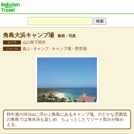
角島大浜キャンプ場
動画・写真
山口県下関市
エリア
遊ぶ - キャンプ - キャンプ場・野営場
ジャンル
特牛港の沖2kmに浮かぶ角島にあるキャンプ場。のどかな雰囲気
の角島では海水浴も楽しめ、ちょっとしたリゾート気分が味わ
える。