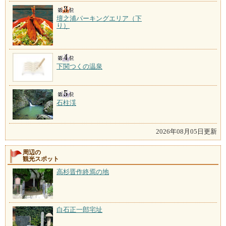
壇之浦パーキングエリア（下
り）
下関つくの温泉
石柱渓
2026年08月05日更新
周辺の
観光スポット
高杉晋作終焉の地
白石正一郎宅址