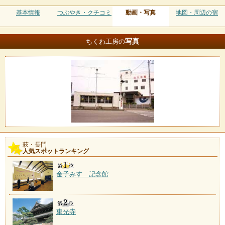
基本情報
つぶやき・クチコミ
動画・写真
地図・周辺の宿
写真
ちくわ工房の
萩・長門
人気スポットランキング
金子みすゞ記念館
東光寺