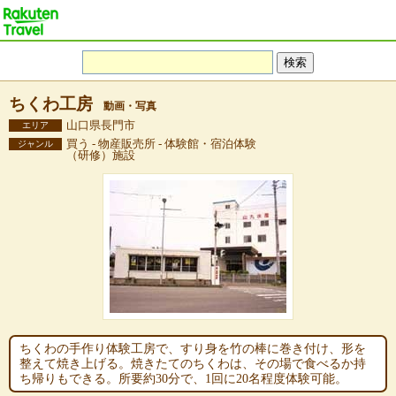
ちくわ工房
動画・写真
山口県長門市
エリア
買う - 物産販売所 - 体験館・宿泊体験
ジャンル
（研修）施設
ちくわの手作り体験工房で、すり身を竹の棒に巻き付け、形を
整えて焼き上げる。焼きたてのちくわは、その場で食べるか持
ち帰りもできる。所要約30分で、1回に20名程度体験可能。