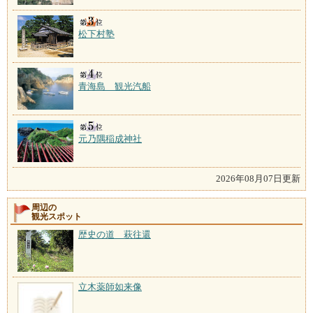
松下村塾
青海島 観光汽船
元乃隅稲成神社
2026年08月07日更新
周辺の
観光スポット
歴史の道 萩往還
立木薬師如来像