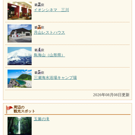
イオンシネマ 三川
月山レストハウス
鳥海山（山形県）
三瀬海水浴場キャンプ場
2026年08月08日更新
周辺の
観光スポット
玉簾の滝