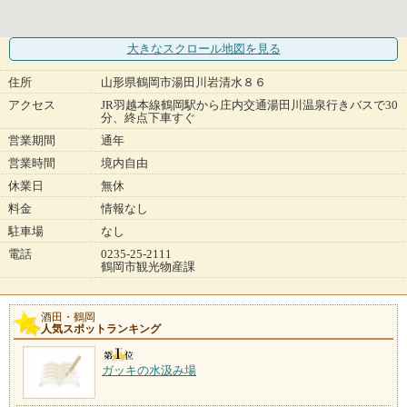
大きなスクロール地図
を見る
住所
山形県鶴岡市湯田川岩清水８６
アクセス
JR羽越本線鶴岡駅から庄内交通湯田川温泉行きバスで30
分、終点下車すぐ
営業期間
通年
営業時間
境内自由
休業日
無休
料金
情報なし
駐車場
なし
電話
0235-25-2111
鶴岡市観光物産課
酒田・鶴岡
人気スポットランキング
ガッキの水汲み場