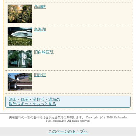
高瀬峡
鳥海湖
旧白崎医院
旧鐙屋
酒田・鶴岡・湯野浜・温海の
観光スポットをもっと見る
掲載情報の一部の著作権は提供元企業等に帰属します。 Copyright（C）2026 Shobunsha
Publications,Inc. All rights reserved.
このページのトップへ