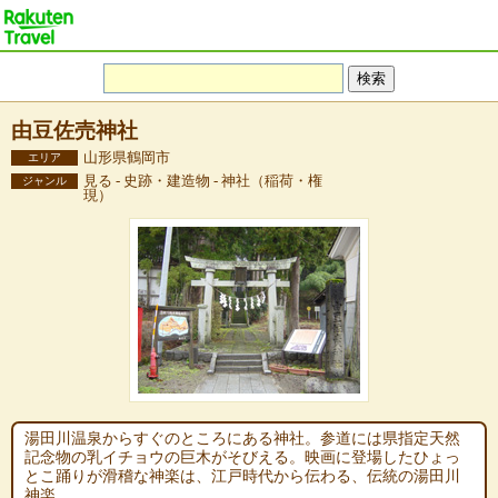
由豆佐売神社
山形県鶴岡市
エリア
見る - 史跡・建造物 - 神社（稲荷・権
ジャンル
現）
湯田川温泉からすぐのところにある神社。参道には県指定天然
記念物の乳イチョウの巨木がそびえる。映画に登場したひょっ
とこ踊りが滑稽な神楽は、江戸時代から伝わる、伝統の湯田川
神楽。