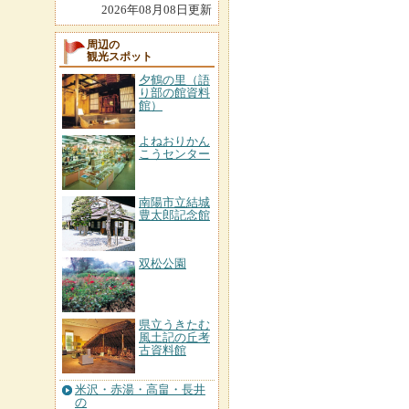
2026年08月08日更新
周辺の
観光スポット
夕鶴の里（語
り部の館資料
館）
よねおりかん
こうセンター
南陽市立結城
豊太郎記念館
双松公園
県立うきたむ
風土記の丘考
古資料館
米沢・赤湯・高畠・長井
の