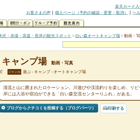
楽天カード入
お客さまの声
個人ページ（予約の確認・変更・取消）
ヘ
米沢・赤湯・高畠・長井の観光スポット
>
白い森オートキャンプ場
>
動画・
トキャンプ場
動画・写真
町
遊ぶ - キャンプ - オートキャンプ場
ジャンル
清流と山に囲まれたロケーション。川遊びや渓流釣りを楽しめ、リピ
岸には入浴や宿泊ができる「白い森交流センターりふれ」がある。
ブログからクチコミを投稿する（ブログパーツ）
印刷する