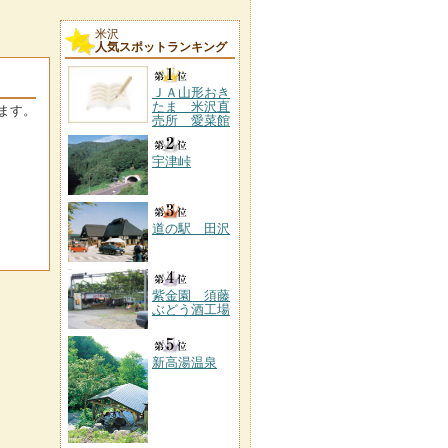
米沢
人気スポットランキング
ＪＡ山形おき
たま 米沢直
ます。
売所 愛菜館
宇津峠
道の駅 田沢
紫金園 須藤
ぶどう酒工場
新高湯温泉