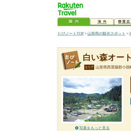
たびノートTOP
>
山形県の観光スポット
>
白い森オー
山形県西置賜郡小国
エリア
写真をもっと見る