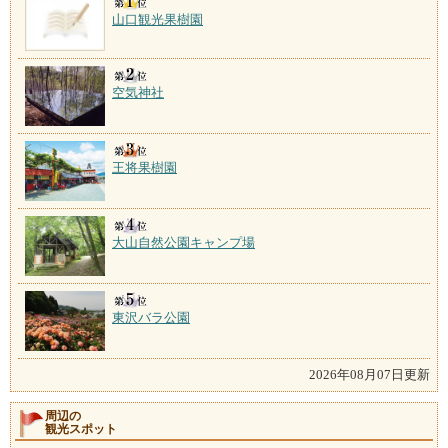
山口観光果樹園
空気神社
王将果樹園
大山自然公園キャンプ場
東沢バラ公園
2026年08月07日更新
周辺の
観光スポット