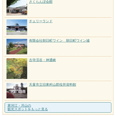
さくらんぼ会館
チェリーランド
有限会社朝日町ワイン 朝日町ワイン城
古寺渓谷・神通峡
天童市立旧東村山郡役所資料館
寒河江・月山の
観光スポットをもっと見る