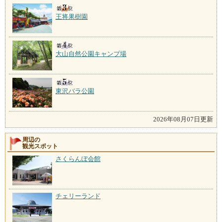
王将果樹園
大山自然公園キャンプ場
東沢バラ公園
2026年08月07日更新
周辺の
観光スポット
さくらんぼ会館
チェリーランド