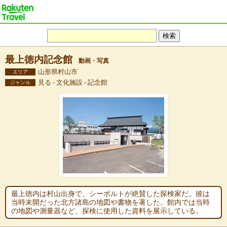
最上徳内記念館
動画・写真
山形県村山市
エリア
見る - 文化施設 - 記念館
ジャンル
最上徳内は村山出身で、シーボルトが絶賛した探検家だ。彼は
当時未開だった北方諸島の地図や書物を著した。館内では当時
の地図や測量器など、探検に使用した資料を展示している。