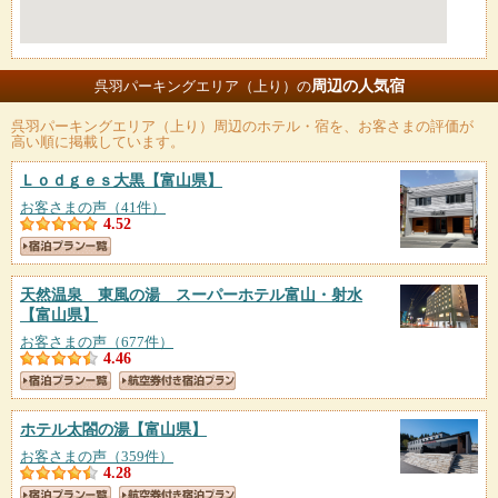
周辺の人気宿
呉羽パーキングエリア（上り）の
呉羽パーキングエリア（上り）
周辺のホテル・宿を、お客さまの評価が
高い順に掲載しています。
Ｌｏｄｇｅｓ大黒
【富山県】
お客さまの声（41件）
4.52
天然温泉 東風の湯 スーパーホテル富山・射水
【富山県】
お客さまの声（677件）
4.46
ホテル太閤の湯
【富山県】
お客さまの声（359件）
4.28