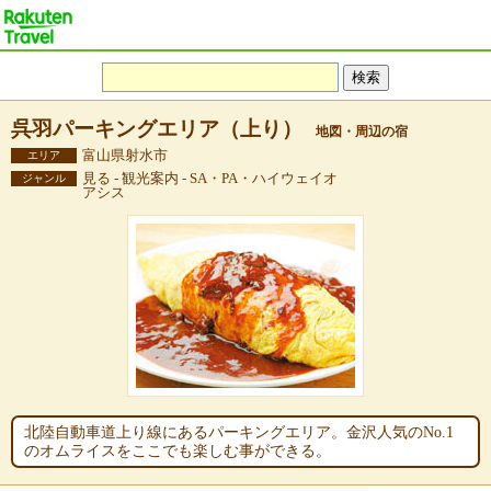
呉羽パーキングエリア（上り）
地図・周辺の宿
富山県射水市
エリア
見る - 観光案内 - SA・PA・ハイウェイオ
ジャンル
アシス
北陸自動車道上り線にあるパーキングエリア。金沢人気のNo.1
のオムライスをここでも楽しむ事ができる。