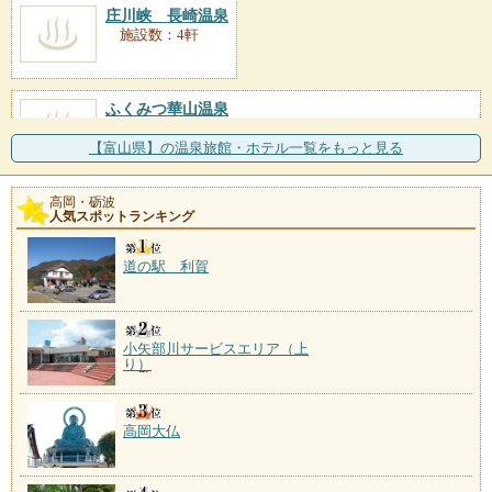
庄川峡 長崎温泉
施設数：4軒
ふくみつ華山温泉
施設数：2軒
立山連峰を望む田園の高台に建つ一軒宿が湯元。のど
【富山県】の温泉旅館・ホテル一覧をもっと見る
かな村の風景を見渡す展
高岡・砺波
川合田温泉
人気スポットランキング
施設数：1軒
道の駅 利賀
小矢部川サービスエリア（上
り）
高岡大仏