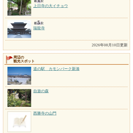
上日寺の大イチョウ
瑞龍寺
2026年08月10日更新
周辺の
観光スポット
道の駅 カモンパーク新湊
自遊の森
西勝寺の山門