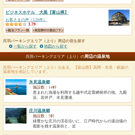
ビジネスホテル 大黒
【富山県】
お客さまの声（120件）
3.79
呉羽パーキングエリア（上り）周辺の宿を探す
一覧から探す
地図から探す
周辺の温泉地
呉羽パーキングエリア（上り）の
呉羽パーキングエリア（上り）
がある、【富山県】高岡・氷見・砺波の
温泉地を表記しています。
氷見温泉郷
施設数：14軒
恵まれた漁場を利用する越中式定置網発祥の地。九殿
浜、岩井戸、氷見灘浦、
庄川温泉郷
施設数：5軒
緑豊かな庄川の渓谷沿いに、江戸時代からの湯治場の
面影を残す温泉街と、近