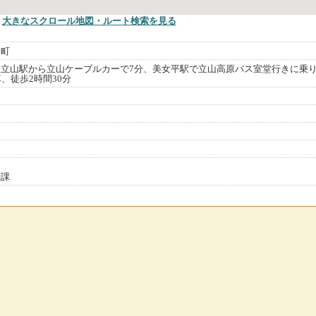
大きなスクロール地図
・ルート検索
を見る
山町
立山駅から立山ケーブルカーで7分、美女平駅で立山高原バス室堂行きに乗
、徒歩2時間30分
光課