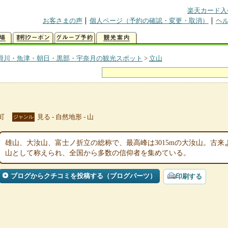
楽天カード入
お客さまの声
個人ページ（予約の確認・変更・取消）
ヘ
滑川・魚津・朝日・黒部・宇奈月の観光スポット
>
立山
町
見る - 自然地形 - 山
ジャンル
雄山、大汝山、富士ノ折立の総称で、最高峰は3015mの大汝山。古
山として称えられ、全国から多数の信仰者を集めている。
ブログからクチコミを投稿する（ブログパーツ）
印刷する