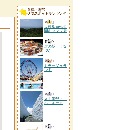
魚津・黒部
人気スポットランキング
大観峯自然公
園キャンプ場
道の駅 うな
づき
ミラージュラ
ンド
立山黒部アル
ペンルート