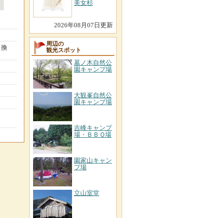
美女杉
2026年08月07日更新
周辺の
り換
観光スポット
墓ノ木自然公
園キャンプ場
大観峯自然公
園キャンプ場
吉峰キャンプ
場・ＢＢＱ場
園家山キャン
プ場
立山室堂