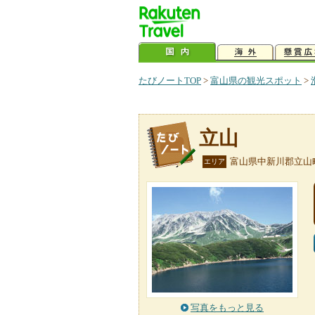
たびノートTOP
>
富山県の観光スポット
>
立山
富山県中新川郡立山
エリア
写真をもっと見る