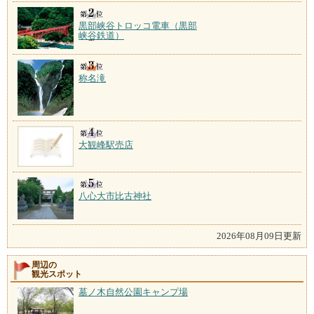
黒部峡谷トロッコ電車（黒部
峡谷鉄道）
称名滝
大観峰駅売店
八心大市比古神社
2026年08月09日更新
周辺の
観光スポット
墓ノ木自然公園キャンプ場