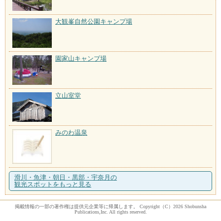
大観峯自然公園キャンプ場
園家山キャンプ場
立山室堂
みのわ温泉
滑川・魚津・朝日・黒部・宇奈月の
観光スポットをもっと見る
掲載情報の一部の著作権は提供元企業等に帰属します。 Copyright（C）2026 Shobunsha
Publications,Inc. All rights reserved.