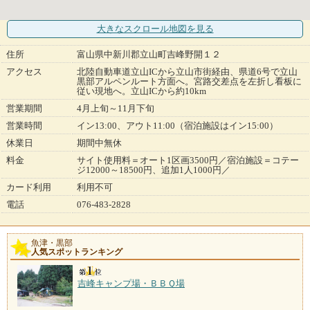
大きなスクロール地図
を見る
住所
富山県中新川郡立山町吉峰野開１２
アクセス
北陸自動車道立山ICから立山市街経由、県道6号で立山
黒部アルペンルート方面へ。宮路交差点を左折し看板に
従い現地へ。立山ICから約10km
営業期間
4月上旬～11月下旬
営業時間
イン13:00、アウト11:00（宿泊施設はイン15:00）
休業日
期間中無休
料金
サイト使用料＝オート1区画3500円／宿泊施設＝コテー
ジ12000～18500円、追加1人1000円／
カード利用
利用不可
電話
076-483-2828
魚津・黒部
人気スポットランキング
吉峰キャンプ場・ＢＢＱ場