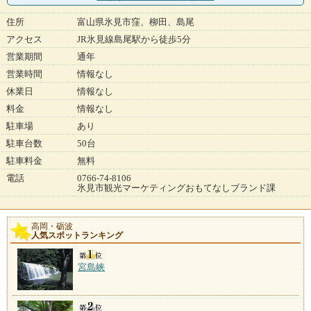
住所
富山県氷見市窪、柳田、島尾
アクセス
JR氷見線島尾駅から徒歩5分
営業期間
通年
営業時間
情報なし
休業日
情報なし
料金
情報なし
駐車場
あり
駐車台数
50台
駐車料金
無料
電話
0766-74-8106
氷見市観光マーケティングおもてなしブランド課
高岡・砺波
人気スポットランキング
宮島峡