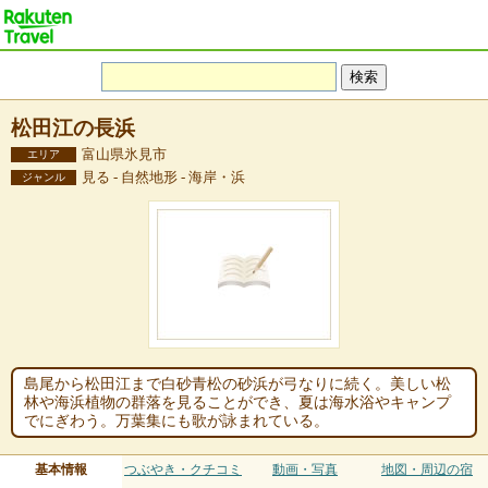
松田江の長浜
富山県氷見市
エリア
見る - 自然地形 - 海岸・浜
ジャンル
島尾から松田江まで白砂青松の砂浜が弓なりに続く。美しい松
林や海浜植物の群落を見ることができ、夏は海水浴やキャンプ
でにぎわう。万葉集にも歌が詠まれている。
基本情報
つぶやき・クチコミ
動画・写真
地図・周辺の宿