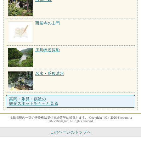
西勝寺の山門
庄川峡遊覧船
名水・瓜裂清水
高岡・氷見・砺波の
観光スポットをもっと見る
掲載情報の一部の著作権は提供元企業等に帰属します。 Copyright（C）2026 Shobunsha
Publications,Inc. All rights reserved.
このページのトップへ