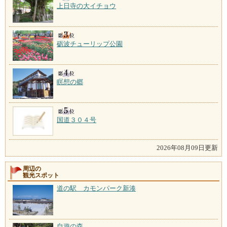
上日寺の大イチョウ
砺波チューリップ公園
瞑想の郷
国道３０４号
2026年08月09日更新
周辺の
観光スポット
道の駅 カモンパーク新湊
自遊の森