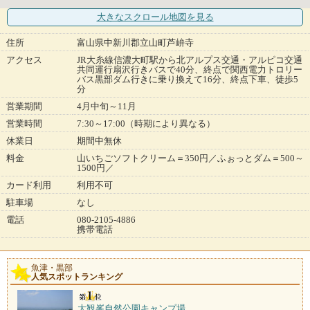
大きなスクロール地図
を見る
住所
富山県中新川郡立山町芦峅寺
アクセス
JR大糸線信濃大町駅から北アルプス交通・アルピコ交通
共同運行扇沢行きバスで40分、終点で関西電力トロリー
バス黒部ダム行きに乗り換えて16分、終点下車、徒歩5
分
営業期間
4月中旬～11月
営業時間
7:30～17:00（時期により異なる）
休業日
期間中無休
料金
山いちごソフトクリーム＝350円／ふぉっとダム＝500～
1500円／
カード利用
利用不可
駐車場
なし
電話
080-2105-4886
携帯電話
魚津・黒部
人気スポットランキング
大観峯自然公園キャンプ場