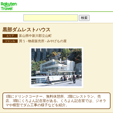
黒部ダムレストハウス
富山県中新川郡立山町
エリア
買う - 物産販売所 - みやげもの屋
ジャンル
1階にドリンクコーナー、無料休憩所、2階にレストラン、売
店、3階にくろよん記念室がある。くろよん記念室では、ジオラ
マや模型でダム工事の様子などを紹介。