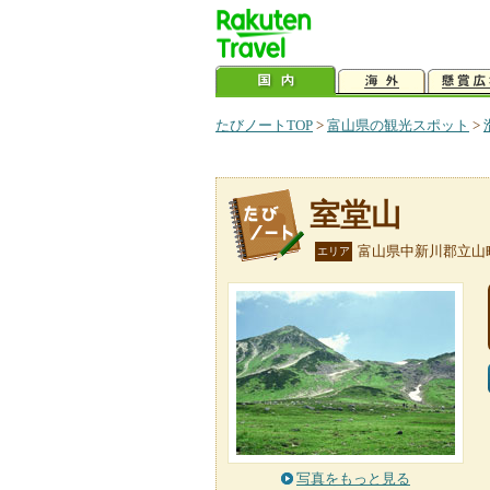
たびノートTOP
>
富山県の観光スポット
>
室堂山
富山県中新川郡立山
エリア
写真をもっと見る