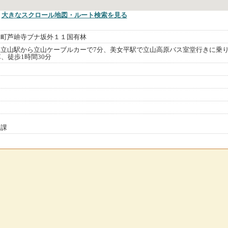
大きなスクロール地図
・ルート検索
を見る
山町芦峅寺ブナ坂外１１国有林
立山駅から立山ケーブルカーで7分、美女平駅で立山高原バス室堂行きに乗
、徒歩1時間30分
光課