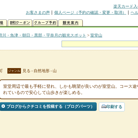
楽天カード入
お客さまの声
個人ページ（予約の確認・変更・取消）
ヘ
滑川・魚津・朝日・黒部・宇奈月の観光スポット
>
室堂山
町
見る - 自然地形 - 山
ジャンル
室堂周辺で最も手軽に登れ、しかも眺望が良いのが室堂山。コース途
れているので安心して山歩きが楽しめる。
ブログからクチコミを投稿する（ブログパーツ）
印刷する