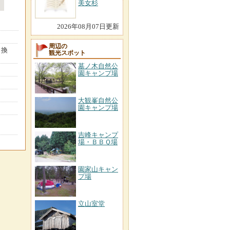
美女杉
2026年08月07日更新
周辺の
り換
観光スポット
墓ノ木自然公
園キャンプ場
大観峯自然公
園キャンプ場
吉峰キャンプ
場・ＢＢＱ場
園家山キャン
プ場
立山室堂