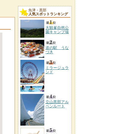
魚津・黒部
人気スポットランキング
大観峯自然公
園キャンプ場
道の駅 うな
づき
ミラージュラ
ンド
立山黒部アル
ペンルート