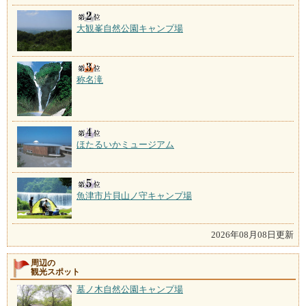
大観峯自然公園キャンプ場
称名滝
ほたるいかミュージアム
魚津市片貝山ノ守キャンプ場
2026年08月08日更新
周辺の
観光スポット
墓ノ木自然公園キャンプ場