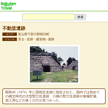
不動堂遺跡
富山県下新川郡朝日町
エリア
見る - 史跡・建造物 - 遺跡
ジャンル
昭和49（1974）年に国指定史跡に指定された。国内では初めて
の縄文時代の大型竪穴住居跡、21棟の竪穴住居跡や食糧貯蔵、
加工用などの多くの穴が見つかった。