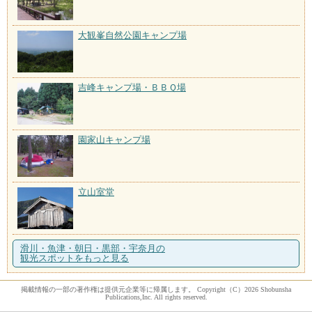
大観峯自然公園キャンプ場
吉峰キャンプ場・ＢＢＱ場
園家山キャンプ場
立山室堂
滑川・魚津・朝日・黒部・宇奈月の
観光スポットをもっと見る
掲載情報の一部の著作権は提供元企業等に帰属します。 Copyright（C）2026 Shobunsha
Publications,Inc. All rights reserved.