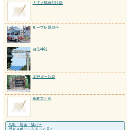
大江ノ郷自然牧場
ループ麒麟獅子
白兎神社
岡野貞一歌碑
鳥取東照宮
鳥取・岩美・浜村の
観光スポットをもっと見る