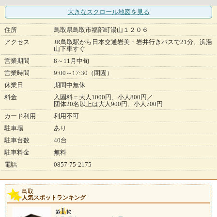
大きなスクロール地図
を見る
住所
鳥取県鳥取市福部町湯山１２０６
アクセス
JR鳥取駅から日本交通岩美・岩井行きバスで21分、浜湯
山下車すぐ
営業期間
8～11月中旬
営業時間
9:00～17:30（閉園）
休業日
期間中無休
料金
入園料＝大人1000円、小人800円／
団体20名以上は大人900円、小人700円
カード利用
利用不可
駐車場
あり
駐車台数
40台
駐車料金
無料
電話
0857-75-2175
鳥取
人気スポットランキング