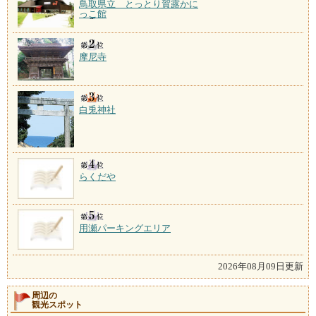
鳥取県立 とっとり賀露かに
っこ館
摩尼寺
白兎神社
らくだや
用瀬パーキングエリア
2026年08月09日更新
周辺の
観光スポット