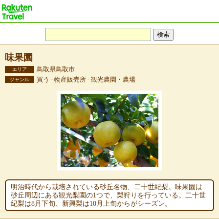
味果園
鳥取県鳥取市
エリア
買う - 物産販売所 - 観光農園・農場
ジャンル
明治時代から栽培されている砂丘名物、二十世紀梨。味果園は
砂丘周辺にある観光梨園の1つで、梨狩りを行っている。二十世
紀梨は8月下旬、新興梨は10月上旬からがシーズン。