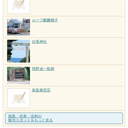
ループ麒麟獅子
白兎神社
岡野貞一歌碑
鳥取東照宮
鳥取・岩美・浜村の
観光スポットをもっと見る