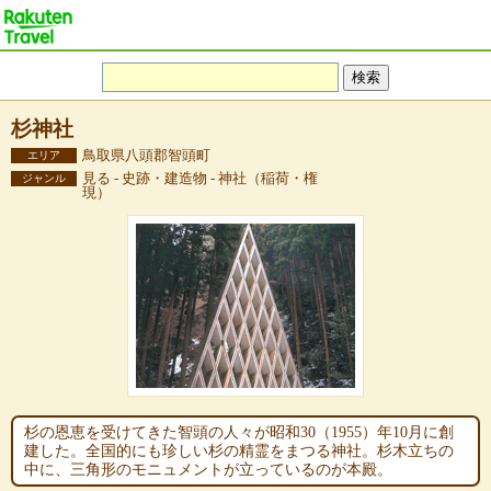
杉神社
鳥取県八頭郡智頭町
エリア
見る - 史跡・建造物 - 神社（稲荷・権
ジャンル
現）
杉の恩恵を受けてきた智頭の人々が昭和30（1955）年10月に創
建した。全国的にも珍しい杉の精霊をまつる神社。杉木立ちの
中に、三角形のモニュメントが立っているのが本殿。