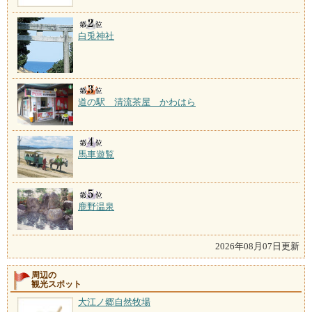
白兎神社
道の駅 清流茶屋 かわはら
馬車遊覧
鹿野温泉
2026年08月07日更新
周辺の
観光スポット
大江ノ郷自然牧場