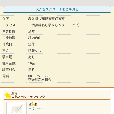
大きなスクロール地図
を見る
住所
鳥取県八頭郡智頭町智頭
アクセス
JR因美線智頭駅からタクシーで5分
営業期間
通年
営業時間
境内自由
休業日
無休
料金
情報なし
駐車場
あり
駐車台数
10台
駐車料金
無料
電話
0858-75-0075
智頭町森林組合
鳥取
人気スポットランキング
らくだや