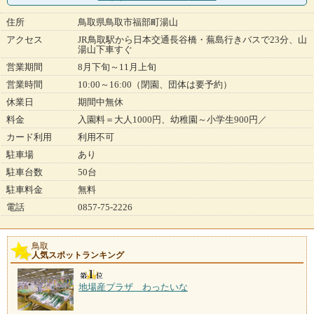
住所
鳥取県鳥取市福部町湯山
アクセス
JR鳥取駅から日本交通長谷橋・蕪島行きバスで23分、山
湯山下車すぐ
営業期間
8月下旬～11月上旬
営業時間
10:00～16:00（閉園、団体は要予約）
休業日
期間中無休
料金
入園料＝大人1000円、幼稚園～小学生900円／
カード利用
利用不可
駐車場
あり
駐車台数
50台
駐車料金
無料
電話
0857-75-2226
鳥取
人気スポットランキング
地場産プラザ わったいな