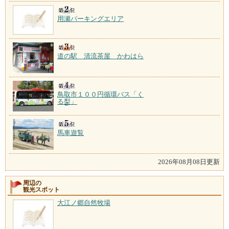
用瀬パーキングエリア
道の駅 清流茶屋 かわはら
鳥取市１００円循環バス「く
る梨」
馬車遊覧
2026年08月08日更新
周辺の
観光スポット
大江ノ郷自然牧場