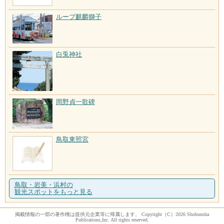
ループ麒麟獅子
白兎神社
岡野貞一歌碑
鳥取東照宮
鳥取・岩美・浜村の
観光スポットをもっと見る
掲載情報の一部の著作権は提供元企業等に帰属します。 Copyright（C）2026 Shobunsha
Publications,Inc. All rights reserved.