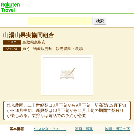
山湯山果実協同組合
鳥取県鳥取市
エリア
買う - 物産販売所 - 観光農園・農場
ジャンル
観光農園。二十世紀梨は8月下旬から9月下旬、新高梨は9月下旬
から10月中旬、新興梨は10月下旬から11月上旬の期間で梨狩り
が楽しめる。梨狩りは電話での予約が必要。
基本情報
つぶやき・クチコミ
動画・写真
地図・周辺の宿