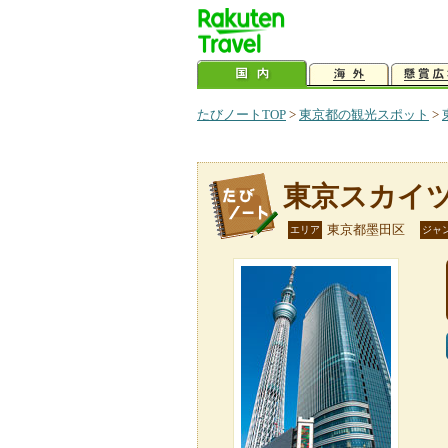
たびノートTOP
>
東京都の観光スポット
>
東京スカイ
東京都墨田区
エリア
ジャ