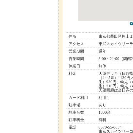
住所
東京都墨田区押上
アクセス
東武スカイツリー
営業期間
通年
営業時間
8:00～21:00（閉館2
休業日
無休
料金
天望デッキ（日時指定
（4～5歳）1130
生）930円、幼児（
生）510円、幼児（
天望回廊は当日券の
カード利用
利用可
駐車場
あり
駐車台数
1000台
駐車料金
有料
電話
0570-55-0634
東京スカイツリー