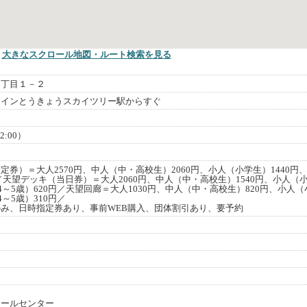
大きなスクロール地図
・ルート検索
を見る
１丁目１－２
ラインとうきょうスカイツリー駅からすぐ
2:00）
券）＝大人2570円、中人（中・高校生）2060円、小人（小学生）1440円
円／天望デッキ（当日券）＝大人2060円、中人（中・高校生）1540円、小人（
4～5歳）620円／天望回廊＝大人1030円、中人（中・高校生）820円、小人（
4～5歳）310円／
み、日時指定券あり、事前WEB購入、団体割引あり、要予約
コールセンター