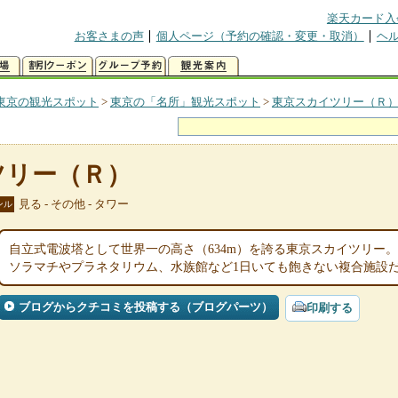
楽天カード入
お客さまの声
個人ページ（予約の確認・変更・取消）
ヘ
東京の観光スポット
>
東京の「名所」観光スポット
>
東京スカイツリー（Ｒ
ツリー（Ｒ）
見る - その他 - タワー
ンル
自立式電波塔として世界一の高さ（634m）を誇る東京スカイツリー
ソラマチやプラネタリウム、水族館など1日いても飽きない複合施設
ブログからクチコミを投稿する（ブログパーツ）
印刷する