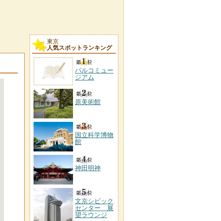
東京
人気スポットランキング
パルコミュー
ジアム
原美術館
国立科学博物
館
神田明神
文京シビック
センター 展
望ラウンジ