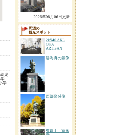
2026年08月06日更新
周辺の
観光スポット
2k540 AKI-
OKA
ARTISAN
勝海舟の銅像
、幼児
小学
小学
西郷隆盛像
東叡山 寛永
寺