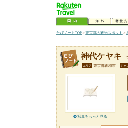
たびノートTOP
>
東京都の観光スポット
>
神代ケヤキ
東京都青梅市
エリア
ジャ
写真をもっと見る