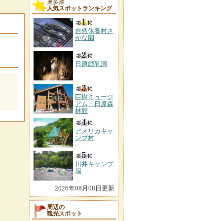
奥多摩
人気スポットランキング
自然休養村さ
かな園
日原鍾乳洞
巨樹ミュージ
アム・日原森
林館
アメリカキャ
ンプ村
川井キャンプ
場
2026年08月08日更新
周辺の
観光スポット