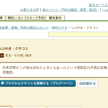
楽天カード入
お客さまの声
個人ページ（予約の確認・変更・取消）
ヘ
奥多摩・青梅・羽村の観光スポット
>
神代ケヤキ
>
つぶやき・クチコミ
つぶやき・クチコミ
見る - その他 - 銘木
ンル
日本武尊がこの地を訪れたときにもあったという国指定の天然記念物
雰囲気。
ブログからクチコミを投稿する（ブログパーツ）
印刷する