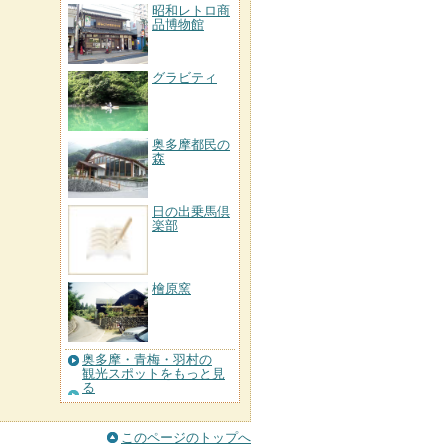
昭和レトロ商
品博物館
グラビティ
奥多摩都民の
森
日の出乗馬倶
楽部
檜原窯
奥多摩・青梅・羽村の
観光スポットをもっと見
る
このページのトップへ