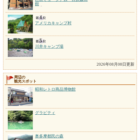
館
アメリカキャンプ村
川井キャンプ場
2026年08月08日更新
周辺の
観光スポット
昭和レトロ商品博物館
グラビティ
奥多摩都民の森