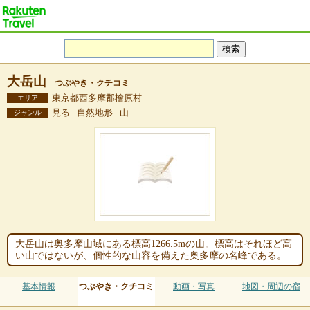
大岳山
つぶやき・クチコミ
東京都西多摩郡檜原村
エリア
見る - 自然地形 - 山
ジャンル
大岳山は奥多摩山域にある標高1266.5mの山。標高はそれほど高
い山ではないが、個性的な山容を備えた奥多摩の名峰である。
基本情報
つぶやき・クチコミ
動画・写真
地図・周辺の宿